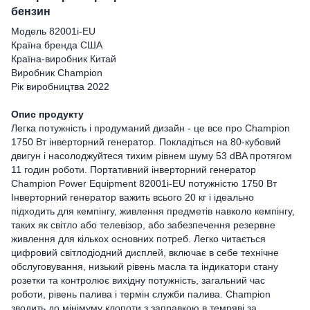
бензин
Модель
82001i-EU
Країна бренда США
Країна-виробник Китай
Виробник Champion
Рік виробництва 2022
Опис продукту
Легка потужність і продуманий дизайн - це все про Champion
1750 Вт інверторний генератор. Покладіться на 80-кубовий
двигун і насолоджуйтеся тихим рівнем шуму 53 dBA протягом
11 годин роботи. Портативний інверторний генератор
Champion Power Equipment 82001i-EU потужністю 1750 Вт
Інверторний генератор важить всього 20 кг і ідеально
підходить для кемпінгу, живлення предметів навколо кемпінгу,
таких як світло або телевізор, або забезпечення резервне
живлення для кількох основних потреб. Легко читається
цифровий світлодіодний дисплей, включає в себе технічне
обслуговування, низький рівень масла та індикатори стану
розетки та контролює вихідну потужність, загальний час
роботи, рівень палива і термін служби палива. Champion
зводить до мінімуму клопоти з заправкою в темряві за