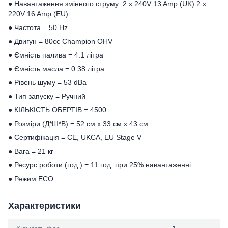
● Навантаження змінного струму: 2 х 240V 13 Amp (UK) 2 х
220V 16 Amp (EU)
● Частота = 50 Hz
● Двигун = 80cc Champion OHV
● Ємність палива = 4.1 літра
● Ємність масла = 0.38 літра
● Рівень шуму = 53 dBa
● Тип запуску = Ручний
● КІЛЬКІСТЬ ОБЕРТІВ = 4500
● Розміри (Д*Ш*В) = 52 см х 33 см х 43 см
● Сертифікація = CE, UKCA, EU Stage V
● Вага = 21 кг
● Ресурс роботи (год.) = 11 год. при 25% навантаженні
● Режим ECO
Характеристики