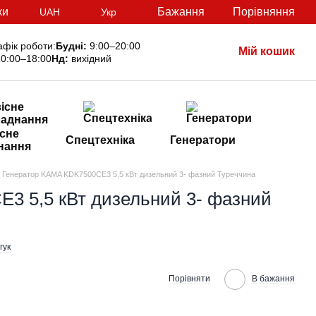
ки
Бажання
Порівняння
UAH
Укр
афік роботи:
Будні:
9:00–20:00
Мій кошик
0:00–18:00
Нд:
вихідний
сне
Спецтехніка
Генератори
нання
Генератор KAMA KDK7500CE3 5,5 кВт дизельний 3- фазний Туреччина
3 5,5 кВт дизельний 3- фазний
гук
Порівняти
В бажання