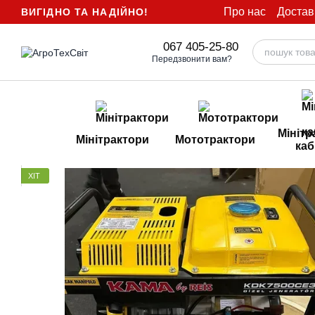
Перейти до основного контенту
Про нас
Достав
ВИГІДНО ТА НАДІЙНО!
067 405-25-80
Передзвонити вам?
Мінітр
Мінітрактори
Мототрактори
каб
ХІТ