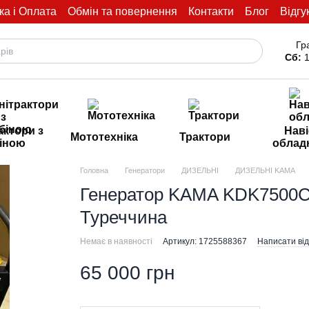
ка і Оплата
Обмін та повернення
Контакти
Блог
Відгу
Гр
Сб:
1
актори з
Наві
Мототехніка
Трактори
іною
облад
Головна
Генератори
ДИЗЕЛЬНІ
ДИЗЕЛЬНІ KAMA
Генератор KAMA KDK7500CE
Туреччина
Немає в наявності
Артикул: 1725588367
Написати від
65 000 грн