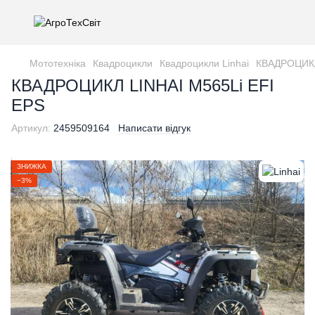
Мототехніка
Квадроцикли
Квадроцикли Linhai
КВАДРОЦИКЛ
КВАДРОЦИКЛ LINHAI M565Li EFI
EPS
Артикул:
2459509164
Написати відгук
ЗНИЖКА
−3%