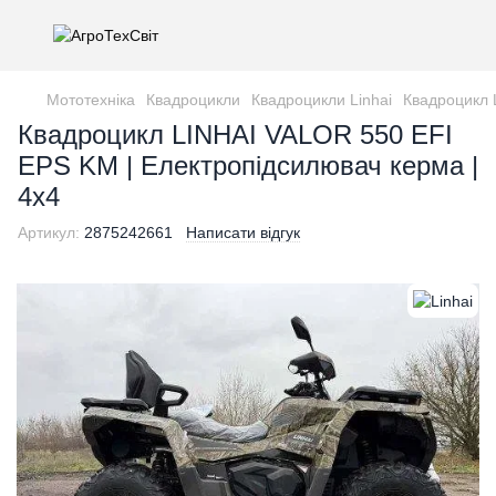
Мототехніка
Квадроцикли
Квадроцикли Linhai
Квадроцикл 
Квадроцикл LINHAI VALOR 550 EFI
EPS KM | Електропідсилювач керма |
4х4
Артикул:
2875242661
Написати відгук