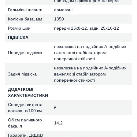
приводом і фіксатором на кермі
Гальмівні шланги
армовані
Колісна база, мм
1350
Розмір шин
передні 25х8-12, задні 25х10-12
ПІДВІСКА
незалежна на подвійних А-подібних
Передня підвіска
важелях зі стабілізатором
поперечної стійкості
незалежна на подвійних А-подібних
Задня підвіска
важелях зі стабілізатором
поперечної стійкості
ДОДАТКОВІ
ХАРАКТЕРИСТИКИ
Середня витрата
6
палива, л/100 км
Об'єм паливного
14,2
бака, л
Габарити, ДхШхВ