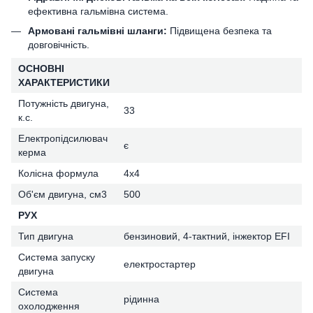
ефективна гальмівна система.
Армовані гальмівні шланги:
Підвищена безпека та
довговічність.
ОСНОВНІ
ХАРАКТЕРИСТИКИ
Потужність двигуна,
33
к.с.
Електропідсилювач
є
керма
Колісна формула
4х4
Об'єм двигуна, см3
500
РУХ
Тип двигуна
бензиновий, 4-тактний, інжектор EFI
Система запуску
електростартер
двигуна
Система
рідинна
охолодження