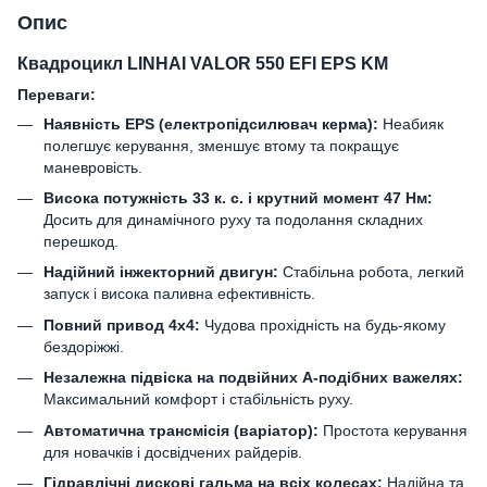
Опис
Квадроцикл LINHAI VALOR 550 EFI EPS KM
Переваги:
Наявність EPS (електропідсилювач керма):
Неабияк
полегшує керування, зменшує втому та покращує
маневровість.
Висока потужність 33 к. с. і крутний момент 47 Нм:
Досить для динамічного руху та подолання складних
перешкод.
Надійний інжекторний двигун:
Стабільна робота, легкий
запуск і висока паливна ефективність.
Повний привод 4х4:
Чудова прохідність на будь-якому
бездоріжжі.
Незалежна підвіска на подвійних А-подібних важелях:
Максимальний комфорт і стабільність руху.
Автоматична трансмісія (варіатор):
Простота керування
для новачків і досвідчених райдерів.
Гідравлічні дискові гальма на всіх колесах:
Надійна та