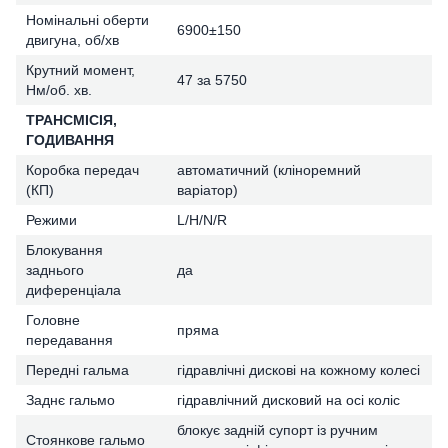
Номінальні оберти
6900±150
двигуна, об/хв
Крутний момент,
47 за 5750
Нм/об. хв.
ТРАНСМІСІЯ,
ГОДИВАННЯ
Коробка передач
автоматичний (кліноремний
(КП)
варіатор)
Режими
L/H/N/R
Блокування
заднього
да
диференціала
Головне
пряма
передавання
Передні гальма
гідравлічні дискові на кожному колесі
Заднє гальмо
гідравлічний дисковий на осі коліс
блокує задній супорт із ручним
Стоянкове гальмо