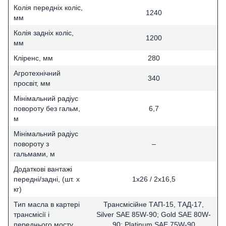
Колія передніх коліс,
1240
мм
Колія задніх коліс,
1200
мм
Кліренс, мм
280
Агротехнічний
340
просвіт, мм
Мінімальний радіус
повороту без гальм,
6,7
м
Мінімальний радіус
повороту з
–
гальмами, м
Додаткові вантажі
передні/задні, (шт. х
1х26 / 2х16,5
кг)
Тип масла в картері
Трансмісійне ТАП-15, ТАД-17,
трансмісії і
Silver SAE 85W-90; Gold SAE 80W-
переднього мосту
90; Platinum SAE 75W-90