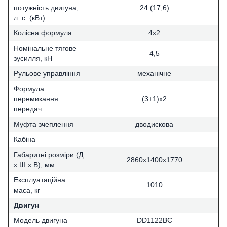
потужність двигуна,
24 (17,6)
л. с. (кВт)
Колісна формула
4х2
Номінальне тягове
4,5
зусилля, кН
Рульове управління
механічне
Формула
перемикання
(3+1)х2
передач
Муфта зчеплення
дводискова
Кабіна
–
Габаритні розміри (Д
2860х1400х1770
х Ш х В), мм
Експлуатаційна
1010
маса, кг
Двигун
Модель двигуна
DD1122BЄ