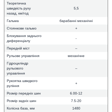
Теоретична
швидкість руху
5,5
назад, км/год
Гальма
барабанні механічні
Стоянкове гальмо
+
Блокування заднього
-
диференціалу
Передній міст
–
Рульове управління
механічне
Гідроциліндр
рульового
–
управління
Рукоятка швидкого
+
руління
Розмір передніх шин
6.00-12
Розмір задніх шин
7.5-20
Колісна база, мм
1480