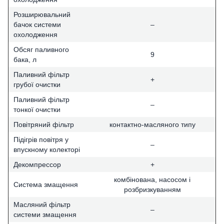
Розширювальний
бачок системи
–
охолодження
Обсяг паливного
9
бака, л
Паливний фільтр
+
грубої очистки
Паливний фільтр
–
тонкої очистки
Повітряний фільтр
контактно-масляного типу
Підігрів повітря у
–
впускному колекторі
Декомпрессор
+
комбінована, насосом і
Система змащення
розбризкуванням
Масляний фільтр
–
системи змащення