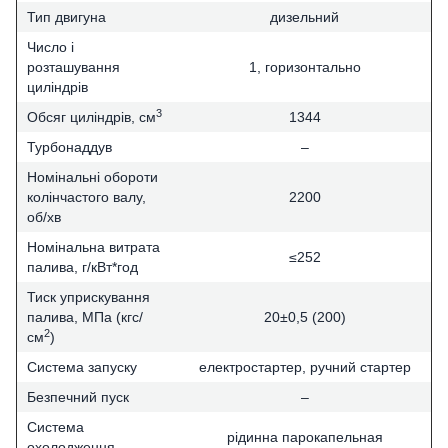
Тип двигуна
дизельний
Число і
розташування
1, горизонтально
циліндрів
3
Обсяг циліндрів, см
1344
Турбонаддув
–
Номінальні обороти
колінчастого валу,
2200
об/хв
Номінальна витрата
≤252
палива, г/кВт*год
Тиск уприскування
палива, МПа (кгс/
20±0,5 (200)
2
см
)
Система запуску
електростартер, ручний стартер
Безпечний пуск
–
Система
рідинна парокапельная
охолодження