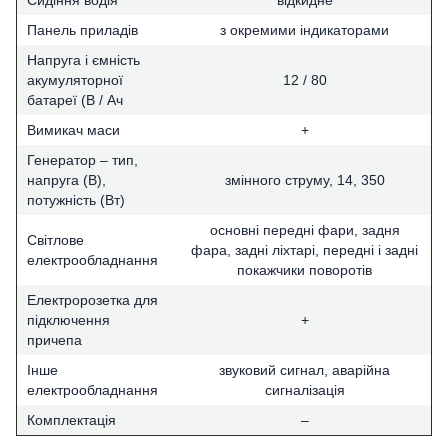
Панель приладів
з окремими індикаторами
Напруга і ємність
акумуляторної
12 / 80
батареї (В / Ач
Вимикач маси
+
Генератор – тип,
напруга (В),
змінного струму, 14, 350
потужність (Вт)
основні передні фари, задня
Світлове
фара, задні ліхтарі, передні і задні
електрообладнання
покажчики поворотів
Електророзетка для
підключення
+
причепа
Інше
звуковий сигнал, аварійна
електрообладнання
сигналізація
Комплектація
–