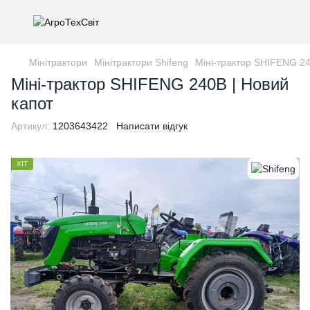
Мінітрактори
Мінітрактори Shifeng
Міні-трактор SHIFENG 24
Міні-трактор SHIFENG 240B | Новий
капот
Артикул:
1203643422
Написати відгук
ХІТ