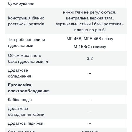
буксирування
нижні тяги не регулюються,
Конструкція бічних
центральна верхня тяга,
розтяжок і розкосів
вертикальні стійки і бічні розтяжки -
плавно по різьбі
МГ-46В, МГЕ-46В влітку
Тип робочої рідини
гідросистеми
М-15В(С) взимку
Об'єм масляного
3,2
бака гідросистеми, л
Додаткове
–
обладнання
Ергономіка,
електрообладнання
Кабіна водія
–
Додаткове
–
обладнання кабіни
Додаткові підніжки
–
Сидіння водія
відкидне