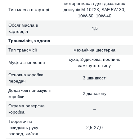
моторні масла для дизельних
Тип масла в картері
двигунів М-10Г2К, SAE 5W-30,
10W-30, 10W-40
Обсяг масла в
4,5
картері, л
Трансмісія, ходова
Тип трансмісії
механічна шестерна
суха, 2-дискова, постійно
Муфта зчеплення
замкнутого типу
Основна коробка
3 швидкості
передач
Додаткові понижуючі
2 діапазону
коробки
Окрема реверсна
–
коробка
Теоретична
швидкість руху
2,5-27,0
вперед, км/год