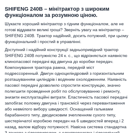
SHIFENG 240B – мінітрактор з широким
функціоналом за розумною ціною.
Шукаєте хороший мінітрактор з гідним функціоналом, але не
готові віддавати великі гроші? Зверніть увагу на мінітрактор –
SHIFENG 240B. Трактор надійний, досить потужний, при цьому
функціональний і простий в управлінні.
Доступний і надійний конструкції задньопривідний трактор
SHIFENG 240B потужністю 24 к. с., що відрізняється наявністю
клинопасової передачі від двигуна до коробки передач.
Компонування трактора рамна, передній міст
подрессоренный. Двигун одноциліндровий з горизонтальним
розташуванням циліндрів і водяним охолодженням. Наявність
пасової передачі дозволило спростити конструкцію, значно
полегшити проведення робіт по обслуговуванню і ремонту,
знизити експлуатаційні витрати. Еластичність пасової передачі
запобігає поломку двигуна і трансмісії через перевантаження
або невмілого вибору швидкості. Оснащений гальмами
барабанного типу, дводисковим зчепленням сухого типу,
шестерінчатої коробкою передач на 6 швидкостей вперед і 2
назад, валом відбору потужності. Навісна система стандартна
3-точкова з гідроприводом, є електророзетка і гідравлічний