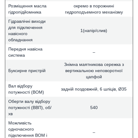
Розміщення масла
окремо в порожнині
гідропідйомника
гидроподъемного механізму
Гідравлічні виходи
для підключення
1(напір/слив)
навісного
обладнання
Передня навісна
–
система
Знімна маятникова сережка з
Буксирне пристрій
вертикальною неповоротної
цапфой
Вал відбору
задній поздовжній, 6 шліців, Ø35
потужності (ВОМ)
Оберти валу відбору
потужності (ВВП), об/
540
хв
Можливість
одночасного
–
підключення ВОМ і