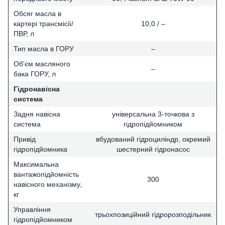
Обсяг масла в
картері трансмісії/
10,0 / –
ПВР, л
Тип масла в ГОРУ
–
Об'єм масляного
–
бака ГОРУ, л
Гідронавісна
система
Задня навісна
універсальна 3-точкова з
система
гідропідйомником
Привід
вбудований гідроциліндр, окремий
гідропідйомника
шестерний гідронасос
Максимальна
вантажопідйомність
300
навісного механізму,
кг
Управління
трьохпозиційний гідророзподільник
гідропідйомником