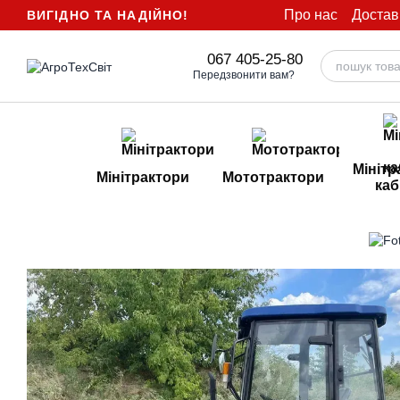
Перейти до основного контенту
Про нас
Достав
ВИГІДНО ТА НАДІЙНО!
067 405-25-80
Передзвонити вам?
Мінітр
Мінітрактори
Мототрактори
каб