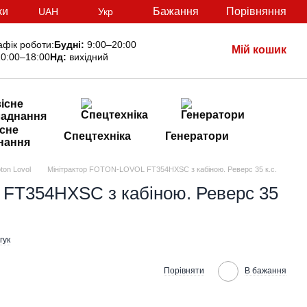
ки
Бажання
Порівняння
UAH
Укр
афік роботи:
Будні:
9:00–20:00
Мій кошик
0:00–18:00
Нд:
вихідний
сне
Спецтехніка
Генератори
нання
ton Lovol
Мінітрактор FOTON-LOVOL FT354HXSС з кабіною. Реверс 35 к.с.
FT354HXSС з кабіною. Реверс 35
гук
Порівняти
В бажання