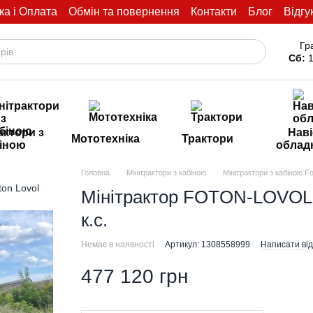
ка і Оплата
Обмін та повернення
Контакти
Блог
Відгу
Гр
Сб:
1
актори з
Наві
Мототехніка
Трактори
іною
облад
Головна
Мінітрактори з кабіною
Мінітрактори з кабіною Fo
Мінітрактор FOTON-LOVOL 
к.с.
Немає в наявності
Артикул: 1308558999
Написати від
477 120 грн