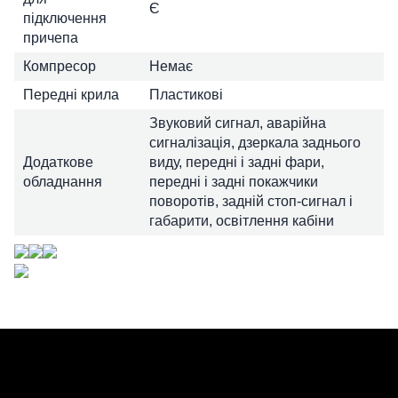
Є
підключення
причепа
Компресор
Немає
Передні крила
Пластикові
Звуковий сигнал, аварійна
сигналізація, дзеркала заднього
Додаткове
виду, передні і задні фари,
обладнання
передні і задні покажчики
поворотів, задній стоп-сигнал і
габарити, освітлення кабіни