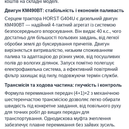
коштів на складні моделі.
Двигун КМ490ВТ: стабільність і економія паливасть
Серцем трактора HORST G404U є дизельний двигун
КМ490ВТ — надійний 4-тактний агрегат із системою
безпосереднього впорскування. Він видає 40 к.с., чого
достатньо для більшості польових завдань, від легкої
обробки землі до буксирування причепів. Двигун
вирізняється витривалістю, низьким споживанням
палива та адаптацією до різних умов, від посушливих
полів до вологих ділянок. Запуск помітно полегшує
електрофакельна система, а ефективний повітряний
фільтр захищає від пилу, подовжуючи термін служби.
Трансмісія та ходова частина: гнучкість і контроль
Формула перемикання передач (4+1)×2 з механічною
шестеренчастою трансмісією дозволяє легко обирати
швидкість під конкретне завдання, від повільного руху
для точних робіт до вищих передач для
транспортування. Однодискова муфта зчеплення
забезпечує плавне перемикання без зайвих зусиль.