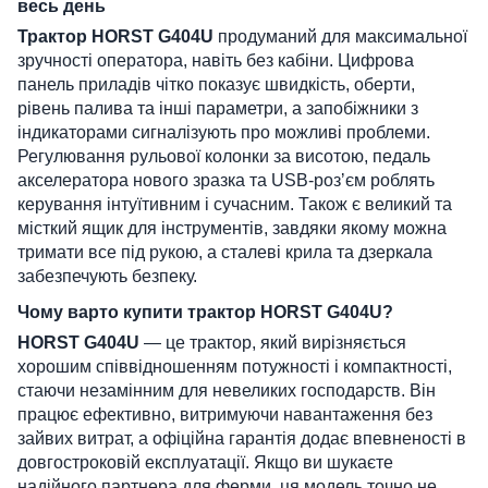
весь день
Трактор HORST G404U
продуманий для максимальної
зручності оператора, навіть без кабіни. Цифрова
панель приладів чітко показує швидкість, оберти,
рівень палива та інші параметри, а запобіжники з
індикаторами сигналізують про можливі проблеми.
Регулювання рульової колонки за висотою, педаль
акселератора нового зразка та USB-розʼєм роблять
керування інтуїтивним і сучасним. Також є великий та
місткий ящик для інструментів, завдяки якому можна
тримати все під рукою, а сталеві крила та дзеркала
забезпечують безпеку.
Чому варто купити трактор HORST G404U?
HORST G404U
— це трактор, який вирізняється
хорошим співвідношенням потужності і компактності,
стаючи незамінним для невеликих господарств. Він
працює ефективно, витримуючи навантаження без
зайвих витрат, а офіційна гарантія додає впевненості в
довгостроковій експлуатації. Якщо ви шукаєте
надійного партнера для ферми, ця модель точно не