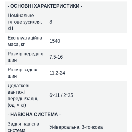
- ОСНОВНІ ХАРАКТЕРИСТИКИ -
Номінальне
тягове зусилля,
8
кН
Експлуатаційна
1540
маса, кг
Розмір передніх
7,5-16
шин
Розмір задніх
11,2-24
шин
Додаткові
вантажі
6×11 / 2*25
передні/задні,
(од. × кг)
- НАВІСНА СИСТЕМА -
Задня навісна
Універсальна, 3-точкова
система