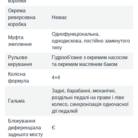
коробки
Окрема
реверсивна
Немає
коробка
Однофункціональна,
Муфта
однодискова, постійно замкнутого
зчеплення
типу
Рульове
Гідрооб’ємне з окремим насосом
керування
та окремим масляним баком
Колісна
4×4
формула
Задні, барабанні, механічні,
роздільні педалі на праве і ліве
Гальма
колесо, синхронізація одночасної
дії педалей
Блокування
диференціала
Є
заднього мосту