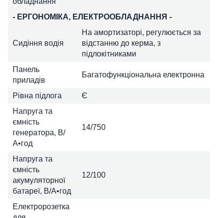
обладнання
- ЕРГОНОМІКА, ЕЛЕКТРООБЛАДНАННЯ -
На амортизаторі, регулюється за
Сидіння водія
відстанню до керма, з
підлокітниками
Панель
Багатофункціональна електронна
приладів
Рівна підлога
Є
Напруга та
ємність
14/750
генератора, В/
А•год
Напруга та
ємність
12/100
акумуляторної
батареї, В/А•год
Електророзетка
для