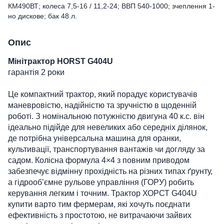
КМ490ВТ; колеса 7,5-16 / 11,2-24; ВВП 540-1000; зчеплення 1-
но дискове; бак 48 л.
Опис
Мінітрактор HORST G404U
гарантія 2 роки
Це компактний трактор, який порадує користувачів
маневровістю, надійністю та зручністю в щоденній
роботі. З номінальною потужністю двигуна 40 к.с. він
ідеально підійде для невеликих або середніх ділянок,
де потрібна універсальна машина для оранки,
культивації, транспортування вантажів чи догляду за
садом. Колісна формула 4×4 з повним приводом
забезпечує відмінну прохідність на різних типах ґрунту,
а гідрообʼємне рульове управління (ГОРУ) робить
керування легким і точним. Трактор ХОРСТ G404U
купити варто тим фермерам, які хочуть поєднати
ефективність з простотою, не витрачаючи зайвих