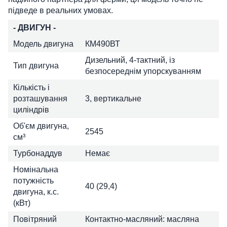
підведе в реальних умовах.
- ДВИГУН -
Модель двигуна
КМ490ВТ
Дизельний, 4-тактний, із
Тип двигуна
безпосереднім упорскуванням
Кількість і
розташування
3, вертикальне
циліндрів
Об'єм двигуна,
2545
см³
Турбонаддув
Немає
Номінальна
потужність
40 (29,4)
двигуна, к.с.
(кВт)
Повітряний
Контактно-масляний: масляна