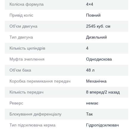
Колісна формула
4×4
Привід коліс
Повний
Об'єм двигуна
2545 куб. см
Тип двигуна
Дизельний
Кількість циліндрів
4
Муфта зчеплення
Однодискова
Об'єм бака
48 л
Коробка перемикання передач
Механічна
Кількість передач
8 вперед/2 назад
Реверс
немає
Блокування диференціалу
Так
Тип підсилювача керма
Гідропідсилювач