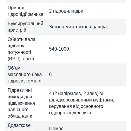
Привод
2 гідроциліндри
гідропідйомника
Буксирувальний
Знімна маятникова цапфа
пристрій
Оберти вала
відбору
540-1000
потужності
(ВВП), об/хв
Об’єм
масляного бака
6
гідросистеми, л
Гідравлічні
4 (2 напір/злив, 2 злив) зі
виходи для
швидкорозривними муфтами,
підключення
керування від основного
навісного
гідророзподільника
обладнання
Додаткове
Немає