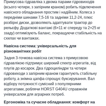
Примусова гідравліка з двома парами гідровиходів
(всього чотири, з запірним краном) робить підключення
навісного обладнання простим і надійним. Колеса з
передніми шинами 7,5-16 та задніми 11,2-24, плюс
розбірні диски, дозволяють адаптувати трактор до
рельєфу. Додаткові вантажі (6×11 кг спереду та 2×25 кг
ззаду) оптимізують баланс, покращуючи стабільність на
схилах чи вантажах.
Навісна система: універсальність для
різноманітних робіт
Задня 3-точкова навісна система з примусовою
гідравлікою підтримує широкий спектр агрегатів, від
плугів до косарок. Два гідроциліндри та чотири
гідровиходи з запірним краном гарантують стабільну
роботу, а знімна цапфа спрощує буксирування. Вал
відбору потужності сумісний з популярними
агрегатами, роблячи HORST G404U справжнім
універсалом для аграрних потреб.
Ергономіка та сучасне обладнання: комфорт на