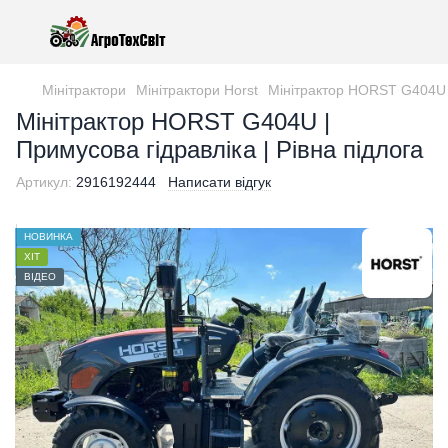
Мінітрактори
Мінітрактори Horst
Мінітрактор HORST G404U |
Мінітрактор HORST G404U |
Примусова гідравліка | Рівна підлога
Артикул:
2916192444
Написати відгук
НОВИНКА
ХІТ
ВІДЕО