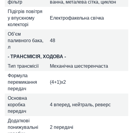
фільтр
ванна, металева сітка, циклон
Підігрів повітря
у впускному
Електрофакельна свічка
колекторі
Об’єм
паливного бака,
48
л
- ТРАНСМІСІЯ, ХОДОВА -
Тип трансмісії
Механічна шестеренчаста
Формула
перемикання
(4+1)х2
передач
Основна
коробка
4 вперед, нейтраль, реверс
передач
Додаткові
понижувальні
2 передачі