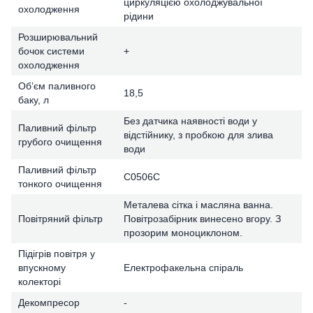
циркуляцією охолоджувальної
охолодження
рідини
Розширювальний
бочок системи
+
охолодження
Об’єм паливного
18,5
баку, л
Без датчика наявності води у
Паливний фільтр
відстійнику, з пробкою для злива
грубого очищення
води
Паливний фільтр
C0506C
тонкого очищення
Металева сітка і масляна ванна.
Повітряний фільтр
Повітрозабірник винесено вгору. З
прозорим моноциклоном.
Підігрів повітря у
впускному
Електрофакельна спіраль
колекторі
Декомпресор
-