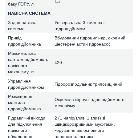
1,2
баку ГОРУ, л
НАВІСНА СИСТЕМА
Задня навісна
Універсальна 3-точкова з
система
гидропідйомом
Привід
Вбудований гідроциліндр, окремий
гідропідйомника
шестеренчастий гідронасос
Максимальна
вантажопідйомність
420
навісного
механізму, кг
Управління
Гідророзподільник трипозиційний
гідропідйомником
Розміщення
Окремо в корпусі гідро підйомного
мастила
механізму
гідропідйомника
Гідравлічні виходи
2 (1 напір/злив, 1 злив) зі
для підключення
швидкорозривними муфтами,
навісного
керування від основного
обладнання
гідророзподільника