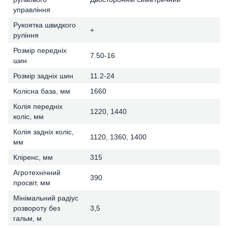
управління
Рукоятка швидкого
+
руління
Розмір передніх
7.50-16
шин
Розмір задніх шин
11.2-24
Колісна база, мм
1660
Колія передніх
1220, 1440
коліс, мм
Колія задніх коліс,
1120, 1360, 1400
мм
Кліренс, мм
315
Агротехнічний
390
просвіт, мм
Мінімальний радіус
розвороту без
3,5
гальм, м