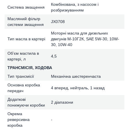
Комбінована, з насосом і
Система змащення
розбризкуванням
Масляний фільтр
JX0708
системи змащення
Моторні масла для дизельних
Тип масла в картері
двигунів М-10Г2К, SAE 5W-30, 10W-
30, 10W-40
Об’єм мастила в
4,5
картері, л
ТРАНСМІСІЯ, ХОДОВА
Тип трансмісії
Механічна шестеренчаста
Основна коробка
4 вперед, нейтраль, 1 назад
передач
Додаткові
2 діапазони
понижуючи коробки
Окрема
реверсивна
-
коробка