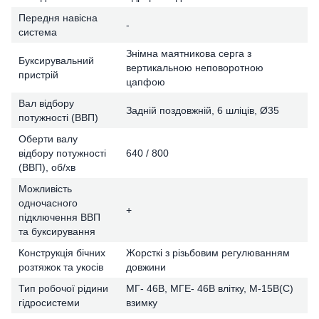
Передня навісна
-
система
Знімна маятникова серга з
Буксирувальний
вертикальною неповоротною
пристрій
цапфою
Вал відбору
Задній поздовжній, 6 шліців, Ø35
потужності (ВВП)
Оберти валу
відбору потужності
640 / 800
(ВВП), об/хв
Можливість
одночасного
+
підключення ВВП
та буксирування
Конструкція бічних
Жорсткі з різьбовим регулюванням
розтяжок та укосів
довжини
Тип робочої рідини
МГ- 46В, МГЕ- 46В влітку, М-15В(С)
гідросистеми
взимку