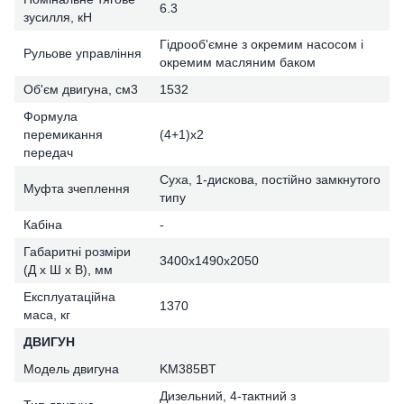
6.3
зусилля, кН
Гідрооб'ємне з окремим насосом і
Рульове управління
окремим масляним баком
Об'єм двигуна, см3
1532
Формула
перемикання
(4+1)х2
передач
Суха, 1-дискова, постійно замкнутого
Муфта зчеплення
типу
Кабіна
-
Габаритні розміри
3400x1490x2050
(Д х Ш х В), мм
Експлуатаційна
1370
маса, кг
ДВИГУН
Модель двигуна
KM385BT
Дизельний, 4-тактний з