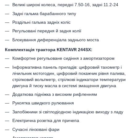
Великі широкі колеса, передні 7.50-16, задні 11.2-24
Задні гальма барабанного типу
Роздільні гальма задніх коліс
Регульовані передня й задня колії
Блокування диференціала заднього моста
Комплектація трактора KENTAVR 244SX:
Комфортне регульоване сидіння з амортизатором
Інформативна панель приладів: цифровий тахометр і
лічильник мотогодин, цифровий покажчик рівня палива,
стрілковий вольтметр, стрілкові індикатори температури
двигуна й тиску масла в системі змащення двигуна
Додаткова підніжка з високим рифленням
Рукоятка швидкого рулювання
Запобіжники зі світлодіодною індикацією виходу з ладу
Електрична розетка для причепа
Сучасні лінзовані фари
Амортизатор капота