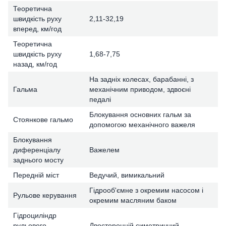
Теоретична
швидкість руху
2,11-32,19
вперед, км/год
Теоретична
швидкість руху
1,68-7,75
назад, км/год
На задніх колесах, барабанні, з
Гальма
механічним приводом, здвоєні
педалі
Блокування основних гальм за
Стоянкове гальмо
допомогою механічного важеля
Блокування
диференціалу
Важелем
заднього мосту
Передній міст
Ведучий, вимикальний
Гідрооб'ємне з окремим насосом і
Рульове керування
окремим масляним баком
Гідроциліндр
рульового
Двосторонній симетричний