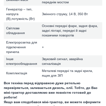
переднім мостом
Генератор – тип,
напруга
Змінного струму, 14 В, 350 Вт
(В),потужність (Вт)
Основні передні фари, задня фара,
Світлове
задні ліхтарі, передні й задні
обладнання
покажчики поворотів
Електророзетка для
підключення
+
причепа
Інше
Звуковий сигнал, аварійна
електрообладнання
сигналізація
Металеві передні та задні крила,
Комплектація
ящик для ЗІП
Вся техніка перед відправкою дуже ретельно
перевіряється, заливається дизель, олії. Тобто, до Вас
міні-трактор доставляємо вже повністю готовий до
роботи!
Якщо вам сподобався міні-трактор, ви можете оформити