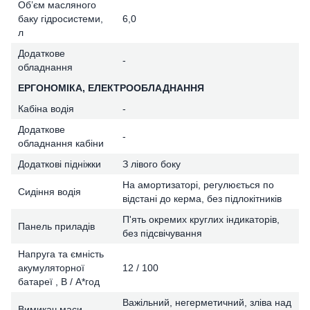
Об’єм масляного
баку гідросистеми,
6,0
л
Додаткове
-
обладнання
ЕРГОНОМІКА, ЕЛЕКТРООБЛАДНАННЯ
Кабіна водія
-
Додаткове
-
обладнання кабіни
Додаткові підніжки
З лівого боку
На амортизаторі, регулюється по
Сидіння водія
відстані до керма, без підлокітників
П'ять окремих круглих індикаторів,
Панель приладів
без підсвічування
Напруга та ємність
акумуляторної
12 / 100
батареї , В / А*год
Важільний, негерметичний, зліва над
Вимикач маси