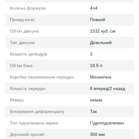
Колісна формула
4×4
Привід коліс
Повний
Об'єм двигуна
1532 куб. см
Тип двигуна
Дизельний
Кількість циліндрів
3
Об'єм бака
18.5 л
Коробка перемикання передач
Механічна
Кількість передач
8 вперед/2 назад
Реверс
немає
Блокування диференціалу
Так
Тип підсилювача керма
Гідропідсилювач
Дорожній просвіт
350 мм