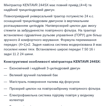
Мінітрактор KENTAVR 244SX має повний привід (4×4) та
надійний трициліндровий двигун.
Повнопривідний універсальний трактор потужністю 24 к.с.
оснащений трициліндровим двигуном із вертикальним
розташуванням циліндрів. Напівпрозорий циклон дає змогу
стежити за забрудненістю повітряного фільтра. На тракторі
встановлено гідравлічне рульове управління (ГОРУ) для більш
зручного й комфортного керування. Формула перемикання
передач: (4+1)х2. Задня навісна система модернізована й має
посилені нижні тяги. Встановлено широкі передні 7.50 16 і
задні 11.2 24 шини.
Конструктивні особливості мінітрактора KENTAVR 244SX:
Економічний і надійний 3-циліндровий двигун
Великий зручний паливний бак
Магістраль повернення палива від форсунок
Прозорий циклон на повітрозабірнику повітряного фільтра
Електрофакельна система підігріву повітря у вхідному
колекторі