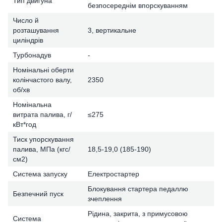
Тип двигуна
безпосереднім впорскуванням
Число й
розташування
3, вертикальне
циліндрів
Турбонадув
-
Номінальні оберти
колінчастого валу,
2350
об/хв
Номінальна
витрата палива, г/
≤275
кВт*год
Тиск упорскування
палива, МПа (кгс/
18,5-19,0 (185-190)
см2)
Система запуску
Електростартер
Блокування стартера педаллю
Безпечний пуск
зчеплення
Рідина, закрита, з примусовою
Система