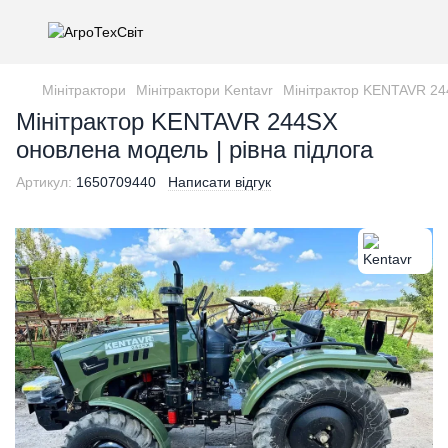
Мінітрактори
Мінітрактори Kentavr
Мінітрактор KENTAVR 244
Мінітрактор KENTAVR 244SX
оновлена модель | рівна підлога
Артикул:
1650709440
Написати відгук