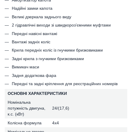
Надійні замки капота
Великі дзеркала заднього виду
2 гідравлічні виходи зі швидкороз’ємними муфтами
Передні навісні вантажі
Вантажі задніх коліс
Крила передніх коліс із гнучкими бризковиками
Задні крила з гнучкими бризковиками
Вимикач маси
Задня додаткова фара
Передні та задні кріплення для реєстраційних номерів
ОСНОВНІ ХАРАКТЕРИСТИКИ
Номінальна
потужність двигуна,
24/(17,6)
к.с. (кВт)
Колісна формула
4х4
Номінальне тягове