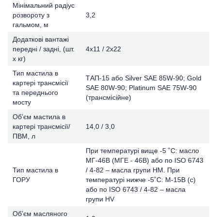
Мінімальний радіус
розвороту з
3,2
гальмом, м
Додаткові вантажі
передні / задні, (шт.
4х11 / 2х22
х кг)
Тип мастила в
ТАП-15 або Silver SAE 85W-90; Gold
картері трансмісії
SAE 80W-90; Platinum SAE 75W-90
та переднього
(трансмісійне)
мосту
Об’єм мастила в
картері трансмісії/
14,0 / 3,0
ПВМ, л
При температурі вище -5 ˚С: масло
МГ-46В (МГЕ - 46В) або по ISO 6743
Тип мастила в
/ 4-82 – масла групи HM. При
ГОРУ
температурі нижче -5˚С: М-15В (с)
або по ISO 6743 / 4-82 – масла
групи HV
Об’єм масляного