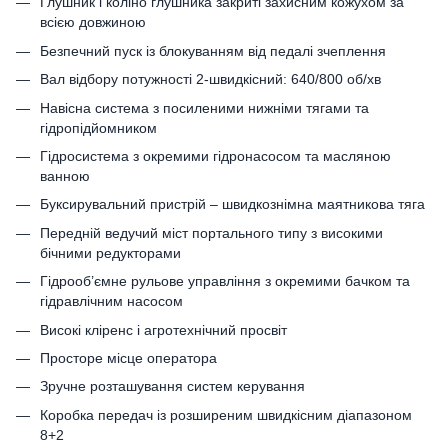
Глушник і коліно глушника закриті захисним кожухом за
всією довжиною
Безпечний пуск із блокуванням від педалі зчеплення
Вал відбору потужності 2-швидкісний: 640/800 об/хв
Навісна система з посиленими нижніми тягами та
гідропідйомником
Гідросистема з окремими гідронасосом та масляною
ванною
Буксирувальний пристрій – швидкознімна маятникова тяга
Передній ведучий міст портального типу з високими
бічними редукторами
Гідрооб’ємне рульове управління з окремими бачком та
гідравлічним насосом
Високі кліренс і агротехнічний просвіт
Просторе місце оператора
Зручне розташування систем керування
Коробка передач із розширеним швидкісним діапазоном
8+2