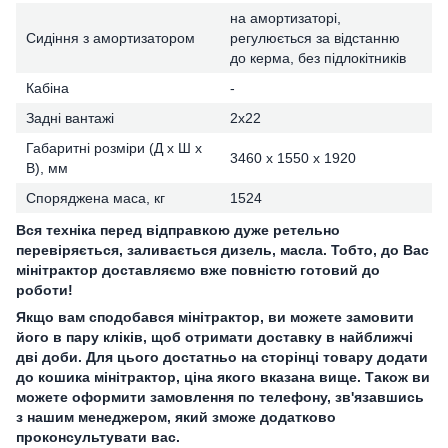
на амортизаторі,
Сидіння з амортизатором
регулюється за відстанню
до керма, без підлокітників
Кабіна
-
Задні вантажі
2х22
Габаритні розміри (Д х Ш х
3460 х 1550 х 1920
В), мм
Споряджена маса, кг
1524
Вся техніка перед відправкою дуже ретельно
перевіряється, заливається дизель, масла. Тобто, до Вас
мінітрактор доставляємо вже повністю готовий до
роботи!
Якщо вам сподобався мінітрактор, ви можете замовити
його в пару кліків, щоб отримати доставку в найближчі
дві доби. Для цього достатньо на сторінці товару додати
до кошика мінітрактор, ціна якого вказана вище. Також ви
можете оформити замовлення по телефону, зв'язавшись
з нашим менеджером, який зможе додатково
проконсультувати вас.