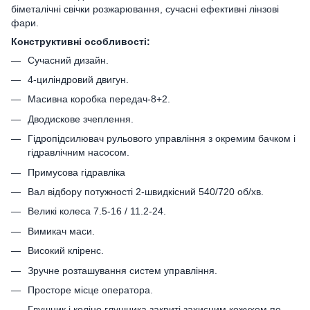
біметалічні свічки розжарювання, сучасні ефективні лінзові
фари.
Конструктивні особливості:
Сучасний дизайн.
4-циліндровий двигун.
Масивна коробка передач-8+2.
Дводискове зчеплення.
Гідропідсилювач рульового управління з окремим бачком і
гідравлічним насосом.
Примусова гідравліка
Вал відбору потужності 2-швидкісний 540/720 об/хв.
Великі колеса 7.5-16 / 11.2-24.
Вимикач маси.
Високий кліренс.
Зручне розташування систем управління.
Просторе місце оператора.
Глушник і коліно глушника закриті захисним кожухом по