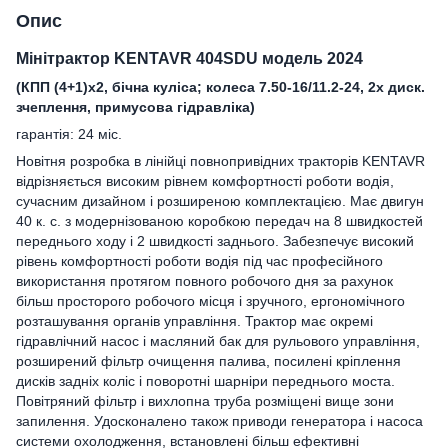
Опис
Мінітрактор KENTAVR 404SDU модель 2024
(КПП (4+1)х2, бічна куліса; колеса 7.50-16/11.2-24, 2х диск.
зчеплення, примусова гідравліка)
гарантія: 24 міс.
Новітня розробка в лінійці повнопривідних тракторів KENTAVR
відрізняється високим рівнем комфортності роботи водія,
сучасним дизайном і розширеною комплектацією. Має двигун
40 к. с. з модернізованою коробкою передач на 8 швидкостей
переднього ходу і 2 швидкості заднього. Забезпечує високий
рівень комфортності роботи водія під час професійного
використання протягом повного робочого дня за рахунок
більш просторого робочого місця і зручного, ергономічного
розташування органів управління. Трактор має окремі
гідравлічний насос і масляний бак для рульового управління,
розширений фільтр очищення палива, посилені кріплення
дисків задніх коліс і поворотні шарніри переднього моста.
Повітряний фільтр і вихлопна труба розміщені вище зони
запилення. Удосконалено також приводи генератора і насоса
системи охолодження, встановлені більш ефективні