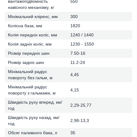
вантажопідйомність
550
навісного механізму, кг
Мінімальний кліренс, мм
300
Колісна база, мм
1820
Колія передніх коліс, мм
1240 / 1440
Колія задніх коліс, мм
1230 - 1550
Розмір передніх шин
7.50-16
Розмір задніх шин
11.2-24
Мінімальний радіус
4,45
повороту без гальм, м
Мінімальний радіус
4,15
повороту з гальмами, м
Швидкість руху вперед, км/
2,29-25,77
год
Швидкість руху назад, км/
2,98-13,3
год
Обсяг паливного бака, л
35