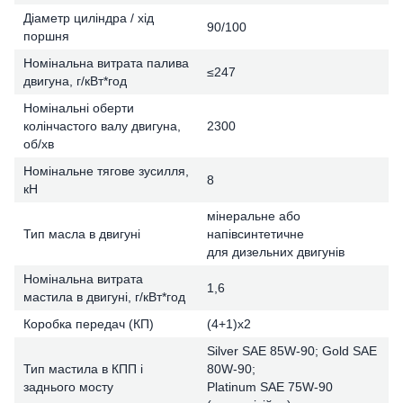
Діаметр циліндра / хід
90/100
поршня
Номінальна витрата палива
≤247
двигуна, г/кВт*год
Номінальні оберти
колінчастого валу двигуна,
2300
об/хв
Номінальне тягове зусилля,
8
кН
мінеральне або
Тип масла в двигуні
напівсинтетичне
для дизельних двигунів
Номінальна витрата
1,6
мастила в двигуні, г/кВт*год
Коробка передач (КП)
(4+1)х2
Silver SAE 85W-90; Gold SAE
Тип мастила в КПП і
80W-90;
заднього мосту
Platinum SAE 75W-90