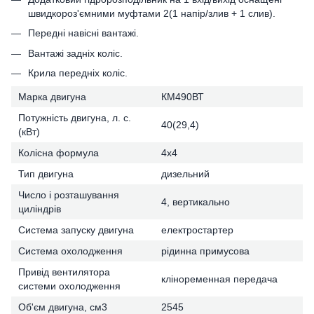
швидкороз'ємними муфтами 2(1 напір/злив + 1 слив).
Передні навісні вантажі.
Вантажі задніх коліс.
Крила передніх коліс.
Марка двигуна
КМ490ВТ
Потужність двигуна, л. с.
40(29,4)
(кВт)
Колісна формула
4х4
Тип двигуна
дизельний
Число і розташування
4, вертикально
циліндрів
Система запуску двигуна
електростартер
Система охолодження
рідинна примусова
Привід вентилятора
кліноременная передача
системи охолодження
Об'єм двигуна, см3
2545