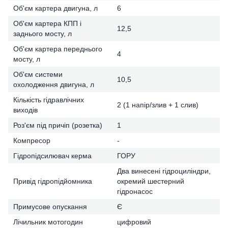
Об'єм картера двигуна, л
6
Об'єм картера КПП і
12,5
заднього мосту, л
Об'єм картера переднього
4
мосту, л
Об'єм системи
10,5
охолодження двигуна, л
Кількість гідравлічних
2 (1 напір/злив + 1 слив)
виходів
Роз'єм під причіп (розетка)
1
Компресор
-
Гідропідсилювач керма
ГОРУ
Два винесені гідроциліндри,
Привід гідропідйомника
окремий шестерний
гідронасос
Примусове опускання
Є
Лічильник мотогодин
цифровий