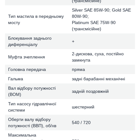
(трансмісійне)
Silver SAE 85W-90; Gold SAE
Тип мастила в передньому
80W-90;
мосту
Platinum SAE 75W-90
(трансмісійне)
Блокування заднього
+
диференціалу
2-дискова, суха, постійно
Муфта зчеплення
замкнута
Головна передача
пряма
Гальма
задні барабанні механічні
Вал відбору потужності
задній поздовжній
(ВОМ)
Тип насосу гідравлічної
шестерний
системи
Оберти валу відбору
540 / 720
потужності (ВВП), об/хв
Максимальна