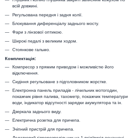
всій довжині.
Регульована передня і задня колії.
Блокування диференціалу заднього мосту.
Фари з лінзової оптикою.
Широкі педалі з великим ходом.
Стоянкове гальмо.
Комплектація:
Компресор з прямим приводом і можливістю його
відключення.
Сидіння регульоване з підголовником жорстке.
Електронна панель приладів - лічильник мотогодин,
покажчик рівня палива, тахометр, покажчик температури
води, індикатор відсутності зарядки акумулятора та ін.
Дзеркала заднього виду.
Електрична розетка для причепа.
Зчіпний пристрій для причепа.
Додатковий гідророзподільник на 1 вхід/вихід оснащені