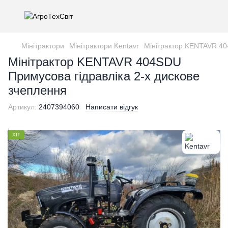
Мінітрактори
Мінітрактори Kentavr
Мінітрактор KENTAVR 40
Мінітрактор KENTAVR 404SDU
Примусова гідравліка 2-х дискове
зчеплення
Артикул:
2407394060
Написати відгук
ХІТ