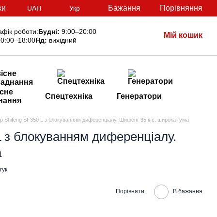
ки
Бажання
Порівняння
UAH
Укр
афік роботи:
Будні:
9:00–20:00
Мій кошик
0:00–18:00
Нд:
вихідний
сне
Спецтехніка
Генератори
нання
ор Shifeng SF350 L з блокуванням диференціалу. Шифенг 35 к.с. широка гума
L з блокуванням диференціалу.
а
гук
Порівняти
В бажання