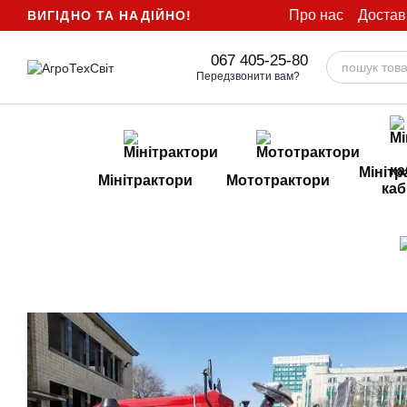
Перейти до основного контенту
Про нас
Достав
ВИГІДНО ТА НАДІЙНО!
067 405-25-80
Передзвонити вам?
Мінітр
Мінітрактори
Мототрактори
каб