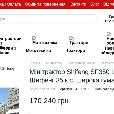
ка і Оплата
Обмін та повернення
Контакти
Блог
Відгу
Гр
Сб:
1
актори з
Наві
Мототехніка
Трактори
іною
облад
Головна
Мінітрактори
Мінітрактори Shifeng
Мінітракт
Мінітрактор Shifeng SF350 
Шифенг 35 к.с. широка гум
Немає в наявності
Артикул: 1339170351
Написати від
170 240 грн