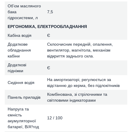
Об’єм масляного
бака
7,5
гідросистеми, л
ЕРГОНОМІКА, ЕЛЕКТРООБЛАДНАННЯ
Кабіна водія
Є
Додаткове
Склоочисник передній, опалення,
обладнання
вентилятор, магнітола, механізм
кабіни
відкриття заднього скла.
Додаткові
Є
підніжки
На амортизаторі, регулюється за
Сидіння водія
відстанню до керма, без підлокітників
Комбінована, зі стрілочними та
Панель приладів
світловими індикаторами
Напруга та
ємність
12 / 100
акумуляторної
батареї, В/А*год