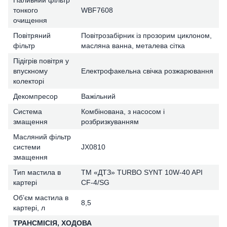
тонкого
WBF7608
очищення
Повітряний
Повітрозабірник із прозорим циклоном,
фільтр
масляна ванна, металева сітка
Підігрів повітря у
впускному
Електрофакельна свічка розжарювання
колекторі
Декомпресор
Важільний
Система
Комбінована, з насосом і
змащення
розбризкуванням
Масляний фільтр
системи
JX0810
змащення
Тип мастила в
ТМ «ДТЗ» TURBO SYNT 10W-40 API
картері
CF-4/SG
Об’єм мастила в
8,5
картері, л
ТРАНСМІСІЯ, ХОДОВА