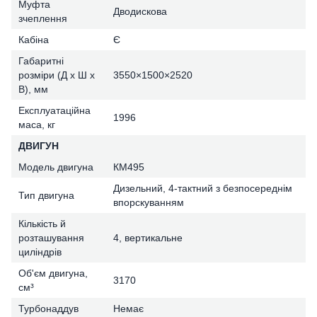
Муфта
Дводискова
зчеплення
Кабіна
Є
Габаритні
розміри (Д х Ш х
3550×1500×2520
В), мм
Експлуатаційна
1996
маса, кг
ДВИГУН
Модель двигуна
КМ495
Дизельний, 4-тактний з безпосереднім
Тип двигуна
впорскуванням
Кількість й
розташування
4, вертикальне
циліндрів
Об'єм двигуна,
3170
см³
Турбонаддув
Немає