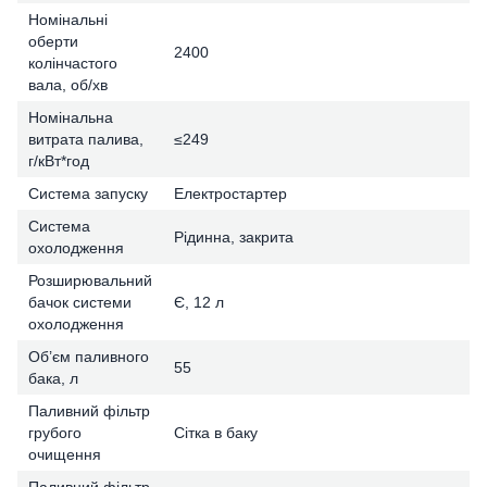
Номінальні
оберти
2400
колінчастого
вала, об/хв
Номінальна
витрата палива,
≤249
г/кВт*год
Система запуску
Електростартер
Система
Рідинна, закрита
охолодження
Розширювальний
бачок системи
Є, 12 л
охолодження
Об’єм паливного
55
бака, л
Паливний фільтр
грубого
Сітка в баку
очищення
Паливний фільтр