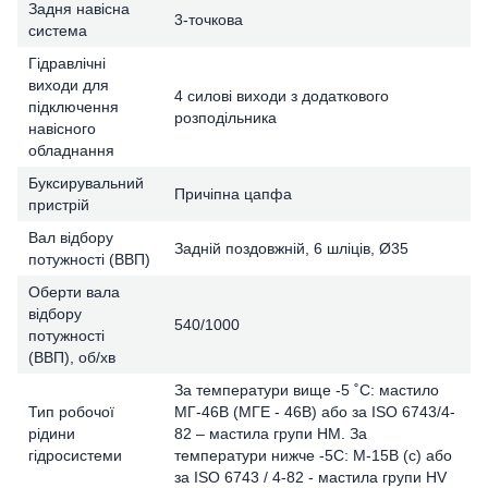
Задня навісна
3-точкова
система
Гідравлічні
виходи для
4 силові виходи з додаткового
підключення
розподільника
навісного
обладнання
Буксирувальний
Причіпна цапфа
пристрій
Вал відбору
Задній поздовжній, 6 шліців, Ø35
потужності (ВВП)
Оберти вала
відбору
540/1000
потужності
(ВВП), об/хв
За температури вище -5 ˚С: мастило
Тип робочої
МГ-46В (МГЕ - 46В) або за ISO 6743/4-
рідини
82 – мастила групи HM. За
гідросистеми
температури нижче -5С: М-15В (с) або
за ISO 6743 / 4-82 - мастила групи HV