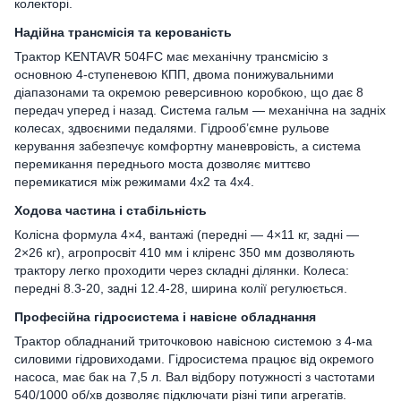
колекторі.
Надійна трансмісія та керованість
Трактор KENTAVR 504FC має механічну трансмісію з
основною 4-ступеневою КПП, двома понижувальними
діапазонами та окремою реверсивною коробкою, що дає 8
передач уперед і назад. Система гальм — механічна на задніх
колесах, здвоєними педалями. Гідрооб’ємне рульове
керування забезпечує комфортну маневровість, а система
перемикання переднього моста дозволяє миттєво
перемикатися між режимами 4х2 та 4х4.
Ходова частина і стабільність
Колісна формула 4×4, вантажі (передні — 4×11 кг, задні —
2×26 кг), агропросвіт 410 мм і кліренс 350 мм дозволяють
трактору легко проходити через складні ділянки. Колеса:
передні 8.3-20, задні 12.4-28, ширина колії регулюється.
Професійна гідросистема і навісне обладнання
Трактор обладнаний триточковою навісною системою з 4-ма
силовими гідровиходами. Гідросистема працює від окремого
насоса, має бак на 7,5 л. Вал відбору потужності з частотами
540/1000 об/хв дозволяє підключати різні типи агрегатів.