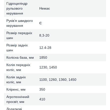
Гідроциліндр
рульового
Немає
керування
Руків’я швидкого
Є
керування
Розмір передніх
8,3-20
шин
Розмір задніх
12.4-28
шин
Колісна база, мм
1850
Колія передніх
1230, 1450
коліс, мм
Колія задніх
1100, 1260, 1360, 1450
коліс, мм
Кліренс, мм
350
Агротехнічний
410
просвіт, мм
Додаткові