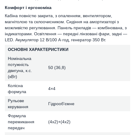
Комфорт і ергономіка
Кабіна повністю закрита, з опаленням, вентилятором,
магнітолою та склоочисником. Сидіння на амортизаторі з
можливістю регулювання. Панель приладів — комбінована, з
індикаторами. Освітлення — передні лінзовані фари, задні —
LED. Акумулятор 12 В/100 А·год, генератор 350 Вт.
ОСНОВНІ ХАРАКТЕРИСТИКИ
Номінальна
потужність
50 (36,8)
двигуна, к.с.
(кВт)
Колісна
4×4
формула
Рульове
Гідрооб'ємне
керування
Формула
перемикання
(4х2)+(4х2)
передач