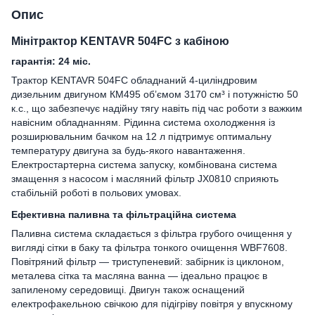
Опис
Мінітрактор KENTAVR 504FC з кабіною
гарантія: 24 міс.
Трактор KENTAVR 504FC обладнаний 4-циліндровим
дизельним двигуном КМ495 об’ємом 3170 см³ і потужністю 50
к.с., що забезпечує надійну тягу навіть під час роботи з важким
навісним обладнанням. Рідинна система охолодження із
розширювальним бачком на 12 л підтримує оптимальну
температуру двигуна за будь-якого навантаження.
Електростартерна система запуску, комбінована система
змащення з насосом і масляний фільтр JX0810 сприяють
стабільній роботі в польових умовах.
Ефективна паливна та фільтраційна система
Паливна система складається з фільтра грубого очищення у
вигляді сітки в баку та фільтра тонкого очищення WBF7608.
Повітряний фільтр — триступеневий: забірник із циклоном,
металева сітка та масляна ванна — ідеально працює в
запиленому середовищі. Двигун також оснащений
електрофакельною свічкою для підігріву повітря у впускному