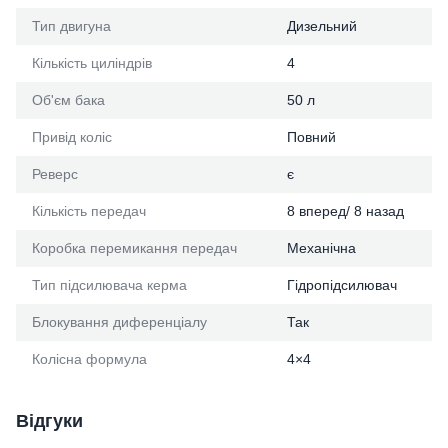
Тип двигуна
Дизельний
Кількість циліндрів
4
Об'єм бака
50 л
Привід коліс
Повний
Реверс
є
Кількість передач
8 вперед/ 8 назад
Коробка перемикання передач
Механічна
Тип підсилювача керма
Гідропідсилювач
Блокування диференціалу
Так
Колісна формула
4×4
Відгуки