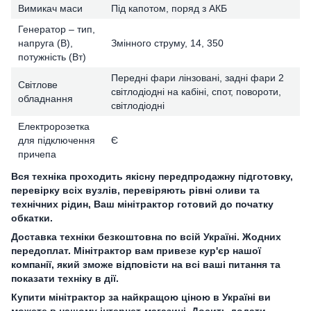
Вимикач маси
Під капотом, поряд з АКБ
Генератор – тип,
напруга (В),
Змінного струму, 14, 350
потужність (Вт)
Передні фари лінзовані, задні фари 2
Світлове
світлодіодні на кабіні, спот, повороти,
обладнання
світлодіодні
Електророзетка
для підключення
Є
причепа
Вся техніка проходить якісну передпродажну підготовку,
перевірку всіх вузлів, перевіряють рівні оливи та
технічних рідин, Ваш мінітрактор готовий до початку
обкатки.
Доставка техніки безкоштовна по всій Україні. Жодних
передоплат. Мінітрактор вам привезе кур'єр нашої
компанії, який зможе відповісти на всі ваші питання та
показати техніку в дії.
Купити мінітрактор за найкращою ціною в Україні ви
можете в нашому інтернет-магазині. Досить додати