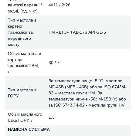
вантажі передні /
4×11 / 2*26
задні, (од. × кг)
Тип мастила в
картері
трансмісії та
ТМ «ДТЗ» ТАД-17и API GL-5
переднього
мосту
Об’єм мастила в
картері
30 / 7
трансмісії/ПВМ,
л
За температури вище -5 ˚С: мастило
МГ-46В (МГЕ - 46В) або за ISO 6743/4-
Тип мастила в
82 – мастила групи HM. За
ГОРУ
температури нижче -5С: М-15В (с) або
за ISO 6743 / 4-82 - мастила групи HV
Об’єм масляного
1,3
бака ГОРУ, л
НАВІСНА СИСТЕМА