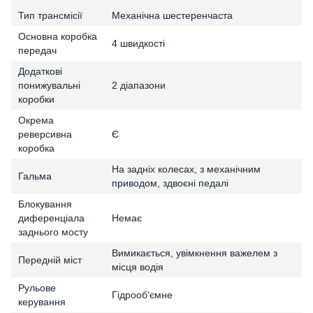
Тип трансмісії
Механічна шестеренчаста
Основна коробка
4 швидкості
передач
Додаткові
понижувальні
2 діапазони
коробки
Окрема
реверсивна
Є
коробка
На задніх колесах, з механічним
Гальма
приводом, здвоєні педалі
Блокування
диференціала
Немає
заднього мосту
Вимикається, увімкнення важелем з
Передній міст
місця водія
Рульове
Гідрооб'ємне
керування