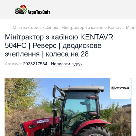
Мінітрактори з кабіною
Мінітрактори з кабіною Kentavr
Міні
Мінітрактор з кабіною KENTAVR
504FC | Реверс | дводискове
зчеплення | колеса на 28
Артикул:
2023217534
Написати відгук