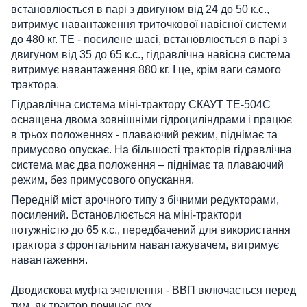
встановлюється в парі з двигуном від 24 до 50 к.с.,
витримує навантаження триточкової навісної системи
до 480 кг. ТЕ - посилене шасі, встановлюється в парі з
двигуном від 35 до 65 к.с., гідравлічна навісна система
витримує навантаження 880 кг. І це, крім ваги самого
трактора.
Гідравлічна система міні-трактору СКАУТ TE-504C
оснащена двома зовнішніми гідроциліндрами і працює
в трьох положеннях - плаваючий режим, піднімає та
примусово опускає. На більшості тракторів гідравлічна
система має два положення – піднімає та плаваючий
режим, без примусового опускання.
Передній міст арочного типу з бічними редукторами,
посилений. Встановлюється на міні-трактори
потужністю до 65 к.с., передбачений для використання
трактора з фронтальним навантажувачем, витримує
навантаження.
Дводискова муфта зчеплення - ВВП включається перед
тим, як трактор починає рух.