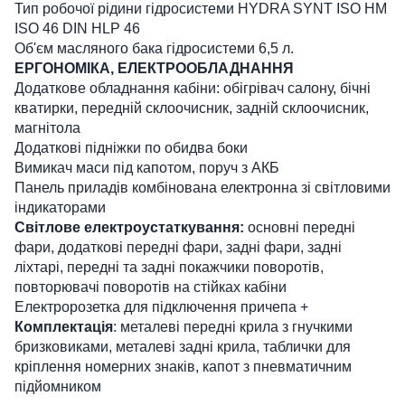
Тип робочої рідини гідросистеми HYDRA SYNT ISO НМ
ISO 46 DIN HLP 46
Об'єм масляного бака гідросистеми 6,5 л.
ЕРГОНОМІКА, ЕЛЕКТРООБЛАДНАННЯ
Додаткове обладнання кабіни: обігрівач салону, бічні
кватирки, передній склоочисник, задній склоочисник,
магнітола
Додаткові підніжки по обидва боки
Вимикач маси під капотом, поруч з АКБ
Панель приладів комбінована електронна зі світловими
індикаторами
Світлове електроустаткування:
основні передні
фари, додаткові передні фари, задні фари, задні
ліхтарі, передні та задні покажчики поворотів,
повторювачі поворотів на стійках кабіни
Електророзетка для підключення причепа +
Комплектація
: металеві передні крила з гнучкими
бризковиками, металеві задні крила, таблички для
кріплення номерних знаків, капот з пневматичним
підйомником