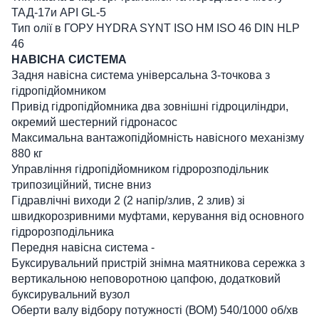
ТАД-17и API GL-5
Тип олії в ГОРУ HYDRA SYNT ISO НМ ISO 46 DIN HLP
46
НАВІСНА СИСТЕМА
Задня навісна система універсальна 3-точкова з
гідропідйомником
Привід гідропідйомника два зовнішні гідроциліндри,
окремий шестерний гідронасос
Максимальна вантажопідйомність навісного механізму
880 кг
Управління гідропідйомником гідророзподільник
трипозиційний, тисне вниз
Гідравлічні виходи 2 (2 напір/злив, 2 злив) зі
швидкорозривними муфтами, керування від основного
гідророзподільника
Передня навісна система -
Буксирувальний пристрій знімна маятникова сережка з
вертикальною неповоротною цапфою, додатковий
буксирувальний вузол
Оберти валу відбору потужності (ВОМ) 540/1000 об/хв