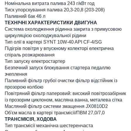
Номінальна витрата палива 243 г/кВт год
Тиск упорскування палива 20,3-20,8 (203-208)
Паливний бак 46 л
ТЕХНІЧНІ ХАРАКТЕРИСТИКИ ДВИГУНА
Система охолодження рідинна закрита з примусовою
циркуляцією охолоджувальної рідини
Тип олії в картері SYNT 10W-40 API CF-4/SG
Підігрів повітря у впускному колекторі електрична
спіраль розжарювання
Тип запуску електростартер
Безпечний запуск блокування стартера педаллю
зчеплення
Паливний фільтр грубої очистки фільтр відстійник із
прозорою колбою
Повітряний фільтр паперовий: високий повітрозабірник
із прозорим циклоном, масляна ванна, металева сітка
Масляний фільтр системи змащення JX0810D2
Об'єм масла в картері трансмісії/ПВМ 27,0/7,0
ТРАНСМІСІЯ, ХОДОВА
Тип трансмісії механічна шестеренчаста