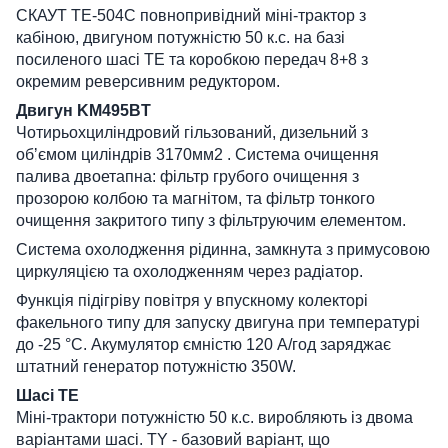
СКАУТ ТЕ-504С повнопривідний міні-трактор з
кабіною, двигуном потужністю 50 к.с. на базі
посиленого шасі ТE та коробкою передач 8+8 з
окремим реверсивним редуктором.
Двигун KM495BT
Чотирьохциліндровий гільзований, дизельний з
обʼємом циліндрів 3170мм2 . Система очищення
палива двоетапна: фільтр грубого очищення з
прозорою колбою та магнітом, та фільтр тонкого
очищення закритого типу з фільтруючим елементом.
Система охолодження рідинна, замкнута з примусовою
циркуляцією та охолодженням через радіатор.
Функція підігріву повітря у впускному колекторі
факельного типу для запуску двигуна при температурі
до -25 °C. Акумулятор ємністю 120 A/год заряджає
штатний генератор потужністю 350W.
Шасі ТE
Міні-трактори потужністю 50 к.с. виробляють із двома
варіантами шасі. TY - базовий варіант, що