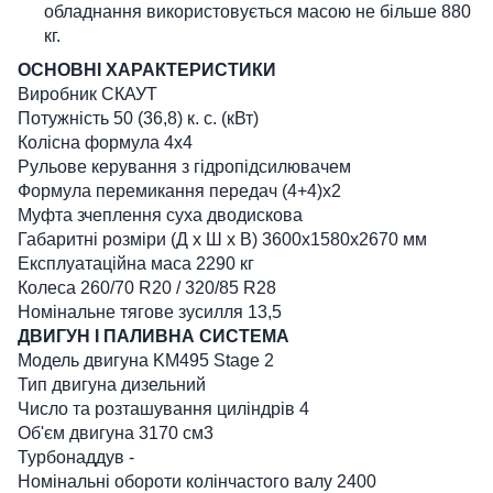
обладнання використовується масою не більше 880
кг.
ОСНОВНІ ХАРАКТЕРИСТИКИ
Виробник СКАУТ
Потужність 50 (36,8) к. с. (кВт)
Колісна формула 4х4
Рульове керування з гідропідсилювачем
Формула перемикання передач (4+4)х2
Муфта зчеплення суха дводискова
Габаритні розміри (Д х Ш х В) 3600х1580х2670 мм
Експлуатаційна маса 2290 кг
Колеса 260/70 R20 / 320/85 R28
Номінальне тягове зусилля 13,5
ДВИГУН І ПАЛИВНА СИСТЕМА
Модель двигуна KM495 Stage 2
Тип двигуна дизельний
Число та розташування циліндрів 4
Об'єм двигуна 3170 cм3
Турбонаддув -
Номінальні обороти колінчастого валу 2400