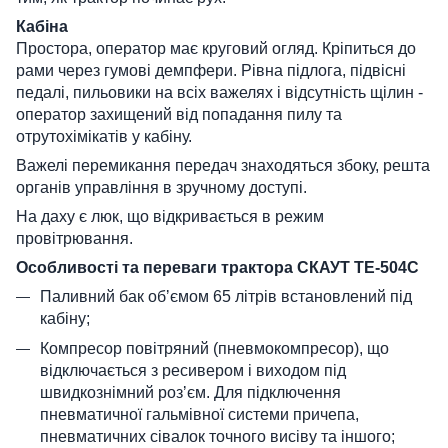
Кабіна
Простора, оператор має круговий огляд. Кріпиться до
рами через гумові демпфери. Рівна підлога, підвісні
педалі, пильовики на всіх важелях і відсутність щілин -
оператор захищений від попадання пилу та
отрутохімікатів у кабіну.
Важелі перемикання передач знаходяться збоку, решта
органів управління в зручному доступі.
На даху є люк, що відкривається в режим
провітрювання.
Особливості та переваги трактора СКАУТ ТЕ-504С
Паливний бак обʼємом 65 літрів встановлений під
кабіну;
Компресор повітряний (пневмокомпресор), що
відключається з ресивером і виходом під
швидкознімний розʼєм. Для підключення
пневматичної гальмівної системи причепа,
пневматичних сівалок точного висіву та іншого;