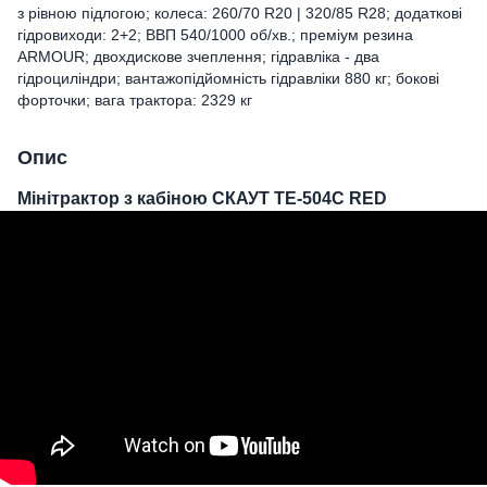
з рівною підлогою; колеса: 260/70 R20 | 320/85 R28; додаткові
гідровиходи: 2+2; ВВП 540/1000 об/хв.; преміум резина
ARMOUR; двохдискове зчеплення; гідравліка - два
гідроциліндри; вантажопідйомність гідравліки 880 кг; бокові
форточки; вага трактора: 2329 кг
Опис
Мінітрактор з кабіною СКАУТ ТЕ-504С RED