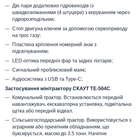
Дві пари додаткових гідровиходів із
швидкозніманнями (4 штуцери) з керуванням через
гідророзподільник;
Стоп двигуна ключем за допомогою сервоприводу
на трос газу;
Пластина кріплення номерний знак з
підсвічуванням;
LED-оптика передніх фар та задніх ліхтарів;
Сигнальний проблисковий маяк;
Аудіосистема з USB та Type-C;
Застосування мінітрактору СКАУТ ТЕ-504С
Комунальний трактор. Встановлюється передній
навантажувач, екскаваторна установка, підмітальна
щітка або передній відвал.
Сільськогосподарський трактор. Використовується з
аграрним або причіпним обладнанням, що
буксирується, масою до 3.5 тонн. Начіпне