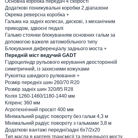
Основна коробка передач 4 скорості
Додаткові понижувальні коробки 2 діапазони
Окрема реверсна коробка +
Гальма на задніх колесах, дискові, з механічним
приводом, здвоєні педалі
Гальмо стоянки блокуванням основних гальм за
допомогою важеля автомобільного типу
Блокування диференціалу заднього моста +
Передній міст ведучий GADT
Гідроциліндр рульового керування двосторонній
симетричний, із захисними кожухами
Рукоятка швидкого рулювання +
Розмір передніх шин 260/70 R20
Розмір задніх шин 320/85 R28
Колія 1260-1460/1180-1440 мм
Кліренс 360 мм
Агротехнічний просвіт 400 мм
Мінімальний радіус повороту без гальм 4,3 м
Мінімальний радіус повороту з гальмами 3,8 м
Додаткові вантажі передні/задні 6х7/2х20
Тип масла в картері трансмісії та переднього мосту