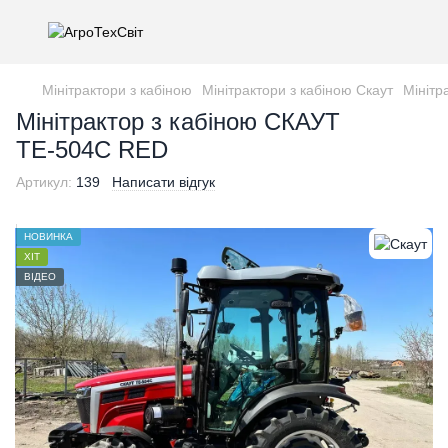
Мінітрактори з кабіною
Мінітрактори з кабіною Скаут
Мінітр
Мінітрактор з кабіною СКАУТ
ТЕ-504С RED
Артикул:
139
Написати відгук
НОВИНКА
ХІТ
ВІДЕО