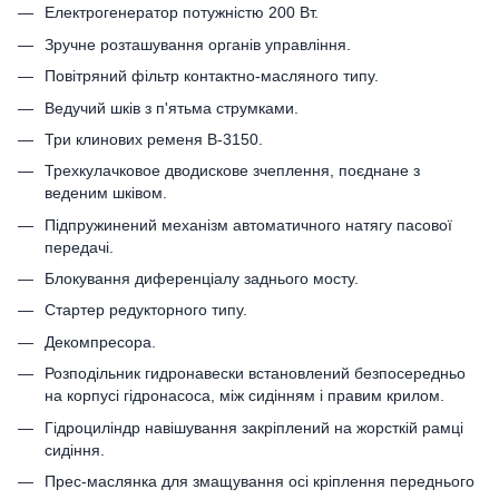
Електрогенератор потужністю 200 Вт.
Зручне розташування органів управління.
Повітряний фільтр контактно-масляного типу.
Ведучий шків з п'ятьма струмками.
Три клинових ременя В-3150.
Трехкулачковое дводискове зчеплення, поєднане з
веденим шківом.
Підпружинений механізм автоматичного натягу пасової
передачі.
Блокування диференціалу заднього мосту.
Стартер редукторного типу.
Декомпресора.
Розподільник гидронавески встановлений безпосередньо
на корпусі гідронасоса, між сидінням і правим крилом.
Гідроциліндр навішування закріплений на жорсткій рамці
сидіння.
Прес-маслянка для змащування осі кріплення переднього