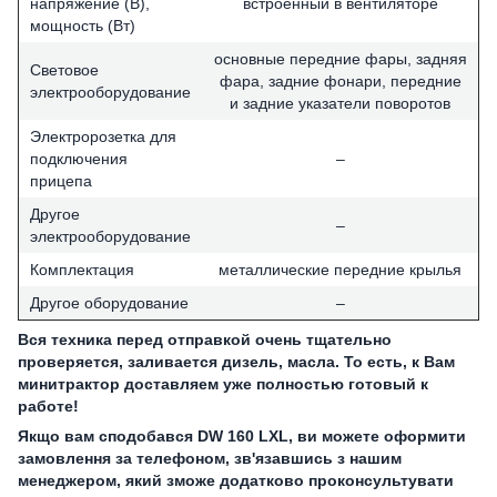
напряжение (В),
встроенный в вентиляторе
мощность (Вт)
основные передние фары, задняя
Световое
фара, задние фонари, передние
электрооборудование
и задние указатели поворотов
Электророзетка для
подключения
–
прицепа
Другое
–
электрооборудование
Комплектация
металлические передние крылья
Другое оборудование
–
Вся техника перед отправкой очень тщательно
проверяется, заливается дизель, масла. То есть, к Вам
минитрактор доставляем уже полностью готовый к
работе!
Якщо вам сподобався DW 160 LXL, ви можете оформити
замовлення за телефоном, зв'язавшись з нашим
менеджером, який зможе додатково проконсультувати