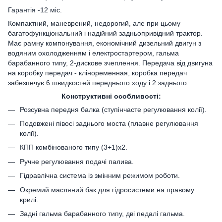
Гарантія -12 міс.
Компактний, маневрений, недорогий, але при цьому
багатофункціональний і надійний задньопривідний трактор.
Має рамну компонування, економічний дизельний двигун з
водяним охолодженням і електростартером, гальма
барабанного типу, 2-дискове зчеплення. Передача від двигуна
на коробку передач - кліноременная, коробка передач
забезпечує 6 швидкостей переднього ходу і 2 заднього.
Конструктивні особливості:
Розсувна передня балка (ступінчасте регулювання колії).
Подовжені півосі заднього моста (плавне регулювання
колії).
КПП комбінованого типу (3+1)х2.
Ручне регулювання подачі палива.
Гідравлічна система із змінним режимом роботи.
Окремий масляний бак для гідросистеми на правому
крилі.
Задні гальма барабанного типу, дві педалі гальма.