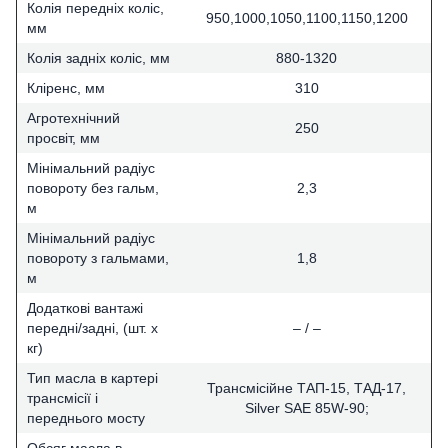
Колія передніх коліс,
950,1000,1050,1100,1150,1200
мм
Колія задніх коліс, мм
880-1320
Кліренс, мм
310
Агротехнічний
250
просвіт, мм
Мінімальний радіус
повороту без гальм,
2,3
м
Мінімальний радіус
повороту з гальмами,
1,8
м
Додаткові вантажі
передні/задні, (шт. х
– / –
кг)
Тип масла в картері
Трансмісійне ТАП-15, ТАД-17,
трансмісії і
Silver SAE 85W-90;
переднього мосту