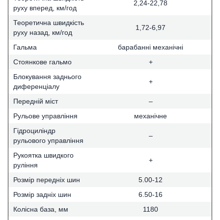
2,24-22,78
руху вперед, км/год
Теоретична швидкість
1,72-6,97
руху назад, км/год
Гальма
барабанні механічні
Стоянкове гальмо
+
Блокування заднього
+
диференціалу
Передній міст
–
Рульове управління
механічне
Гідроциліндр
–
рульового управління
Рукоятка швидкого
+
руління
Розмір передніх шин
5.00-12
Розмір задніх шин
6.50-16
Колісна база, мм
1180