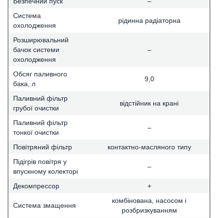
Безпечний пуск
–
Система
рідинна радіаторна
охолодження
Розширювальний
бачок системи
–
охолодження
Обсяг паливного
9,0
бака, л
Паливний фільтр
відстійник на крані
грубої очистки
Паливний фільтр
–
тонкої очистки
Повітряний фільтр
контактно-масляного типу
Підігрів повітря у
–
впускному колекторі
Декомпрессор
+
комбінована, насосом і
Система змащення
розбризкуванням