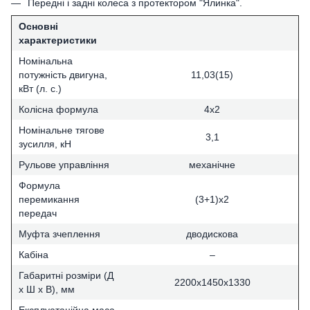
Передні і задні колеса з протектором "Ялинка".
Основні
характеристики
Номінальна
потужність двигуна,
11,03(15)
кВт (л. с.)
Колісна формула
4х2
Номінальне тягове
3,1
зусилля, кН
Рульове управління
механічне
Формула
перемикання
(3+1)х2
передач
Муфта зчеплення
дводискова
Кабіна
–
Габаритні розміри (Д
2200х1450х1330
х Ш х В), мм