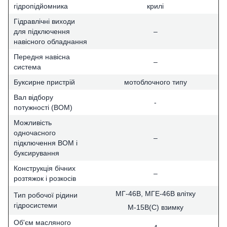
гідропідйомника
крилі
Гідравлічні виходи
для підключення
–
навісного обладнання
Передня навісна
–
система
Буксирне пристрій
мотоблочного типу
Вал відбору
-
потужності (ВОМ)
Можливість
одночасного
–
підключення ВОМ і
буксирування
Конструкція бічних
–
розтяжок і розкосів
МГ-46В, МГЕ-46В влітку
Тип робочої рідини
гідросистеми
М-15В(С) взимку
Об'єм масляного