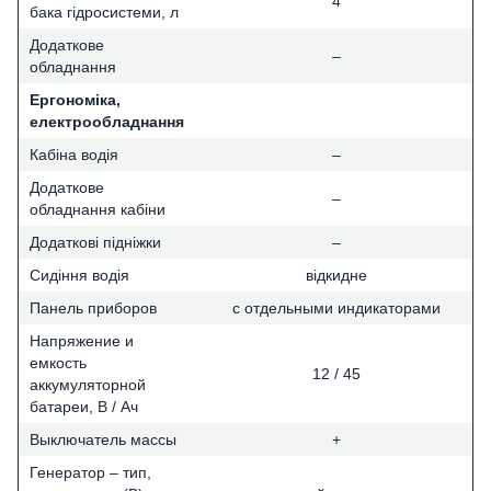
4
бака гідросистеми, л
Додаткове
–
обладнання
Ергономіка,
електрообладнання
Кабіна водія
–
Додаткове
–
обладнання кабіни
Додаткові підніжки
–
Сидіння водія
відкидне
Панель приборов
с отдельными индикаторами
Напряжение и
емкость
12 / 45
аккумуляторной
батареи, В / Ач
Выключатель массы
+
Генератор – тип,