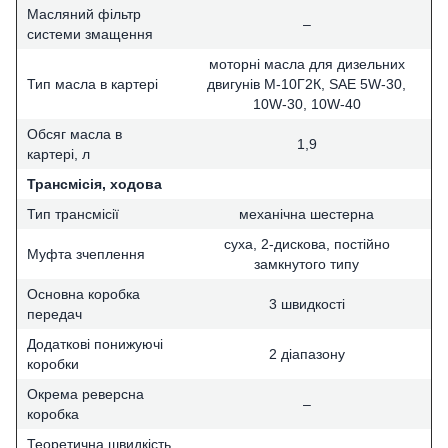
Масляний фільтр
–
системи змащення
моторні масла для дизельних
Тип масла в картері
двигунів М-10Г2К, SAE 5W-30,
10W-30, 10W-40
Обсяг масла в
1,9
картері, л
Трансмісія, ходова
Тип трансмісії
механічна шестерна
суха, 2-дискова, постійно
Муфта зчеплення
замкнутого типу
Основна коробка
3 швидкості
передач
Додаткові понижуючі
2 діапазону
коробки
Окрема реверсна
–
коробка
Теоретична швидкість