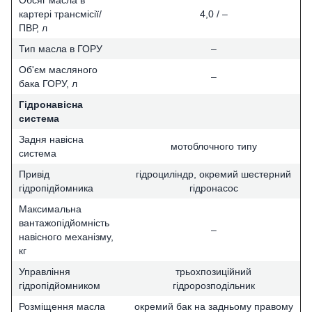
Обсяг масла в
картері трансмісії/
4,0 / –
ПВР, л
Тип масла в ГОРУ
–
Об'єм масляного
–
бака ГОРУ, л
Гідронавісна
система
Задня навісна
мотоблочного типу
система
Привід
гідроциліндр, окремий шестерний
гідропідйомника
гідронасос
Максимальна
вантажопідйомність
–
навісного механізму,
кг
Управління
трьохпозиційний
гідропідйомником
гідророзподільник
Розміщення масла
окремий бак на задньому правому