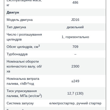
Експлуатаційна маса,
486
кг
Двигун
Модель двигуна
JD16
Тип двигуна
дизельний
Число і розташування
1, горизонтально
циліндрів
3
Обсяг циліндрів, см
709
Турбонаддув
–
Номінальні обороти
колінчастого валу, об/
2300
хв
Номінальна витрата
≤249
палива, г/кВт*год
Тиск уприскування
12,7 (130)
2
палива, МПа (кгс/см
)
Система запуску
електростартер, ручний стартер