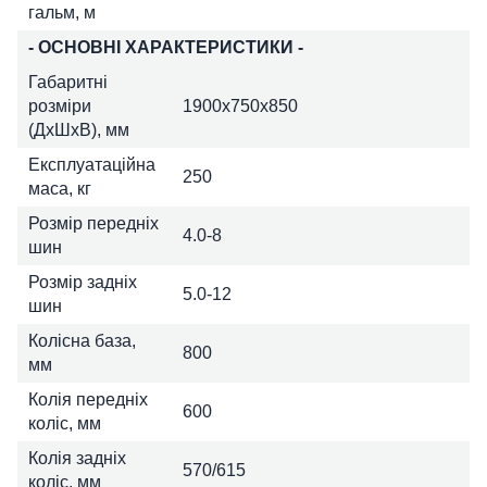
гальм, м
- ОСНОВНІ ХАРАКТЕРИСТИКИ -
Габаритні
розміри
1900х750х850
(ДхШхВ), мм
Експлуатаційна
250
маса, кг
Розмір передніх
4.0-8
шин
Розмір задніх
5.0-12
шин
Колісна база,
800
мм
Колія передніх
600
коліс, мм
Колія задніх
570/615
коліс, мм