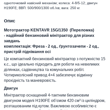
одноточковий навісний механізм; колеса: 4-8/5-12; двигун
H190FE; ВВП: 500/900/1300 об./хв; вага: 250 кг.
Опис
Мототрактор KENTAVR 15G/1350 (Переломка)
- надійний бензиновий мінітрактор для різних
завдань
комплектація: Фреза - 2 од., ґрунтозачепи - 2 од.,
пристрій піднімання осі
Це компактний бензиновий мінітрактор з потужністю 15
к.с., що ідеально підходить для роботи на невеликих
ділянках, садівництва та комунальних робіт.
Чотириколісний привод 4×4 забезпечує відмінну
прохідність та маневровість.
Двигун
Мінітрактор оснащений 4-тактним бензиновим
двигуном моделі H190FE об’ємом 420 см³ із циліндром,
розташованим під кутом. Важливою особливістю є