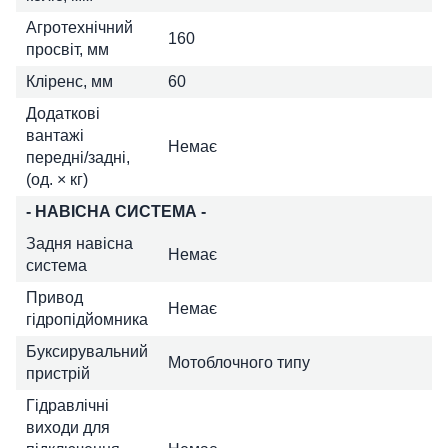
Агротехнічний
160
просвіт, мм
Кліренс, мм
60
Додаткові
вантажі
Немає
передні/задні,
(од. × кг)
- НАВІСНА СИСТЕМА -
Задня навісна
Немає
система
Привод
Немає
гідропідйомника
Буксирувальний
Мотоблочного типу
пристрій
Гідравлічні
виходи для