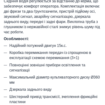
Сидіння водія регулюється за відстанню до керма, що
забезпечує комфорт оператора. Комплектація включає
дві фрези та два ґрунтозачепи, пристрій підйому осі,
звуковий сигнал, аварійну сигналізацію, дзеркала
заднього виду, передні і задні фари. Вихлопна труба з
глушником із нержавійної сталі знижує рівень шуму під
час роботи.
Особливості:
Надійний потужний двигун 15к.с.
Коробка перемикання передач із спрощеною в
експлуатації схемою перемикання (3+1)
Повноцінні зовнішні прибори освітлення та
сигналізаціі
Максимальний діаметр культиваторного диску Ø360
мм
Дзеркала заднього виду
Шестерний привід трансмісії, зчеплення фрикційні
пластини