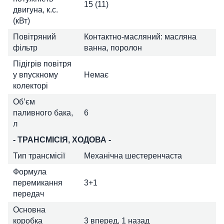
15 (11)
двигуна, к.с.
(кВт)
Повітряний
Контактно-масляний: масляна
фільтр
ванна, поролон
Підігрів повітря
у впускному
Немає
колекторі
Об’єм
паливного бака,
6
л
- ТРАНСМІСІЯ, ХОДОВА -
Тип трансмісії
Механічна шестеренчаста
Формула
перемикання
3+1
передач
Основна
коробка
3 вперед, 1 назад