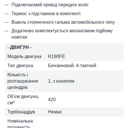
Підключаємий привід передніх коліс
Термос з підставкою в комплекті
Важіль стояночного гальма автомобільного типу
Додатково комплектується механізмом підйому
навіски
- ДВИГУН -
Модель двигуна
H190FE
Тип двигуна
Бензиновий, 4-тактний
Кількість і
розташування
1, з нахилом
циліндрів
Об'єм двигуна,
420
см³
Турбонаддув
Немає
Номінальна
потужність