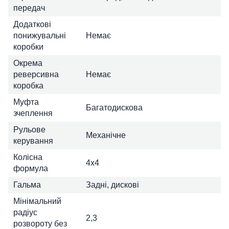
передач
Додаткові
понижувальні
Немає
коробки
Окрема
реверсивна
Немає
коробка
Муфта
Багатодискова
зчеплення
Рульове
Механічне
керування
Колісна
4х4
формула
Гальма
Задні, дискові
Мінімальний
радіус
2,3
розвороту без