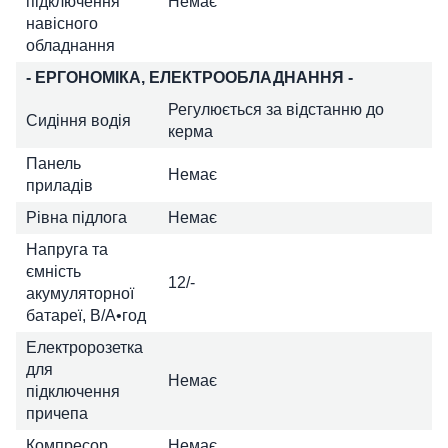
підключення
Немає
навісного
обладнання
- ЕРГОНОМІКА, ЕЛЕКТРООБЛАДНАННЯ -
Регулюється за відстанню до
Сидіння водія
керма
Панель
Немає
приладів
Рівна підлога
Немає
Напруга та
ємність
12/-
акумуляторної
батареї, В/А•год
Електророзетка
для
Немає
підключення
причепа
Компресор
Немає