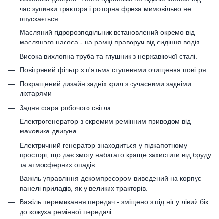
час зупинки трактора і роторна фреза мимовільно не
опускається.
Масляний гідророзподільник встановлений окремо від
масляного насоса - на рамці праворуч від сидіння водія.
Висока вихлопна труба та глушник з нержавіючої сталі.
Повітряний фільтр з п'ятьма ступенями очищення повітря.
Покращений дизайн задніх крил з сучасними задніми
ліхтарями
Задня фара робочого світла.
Електрогенератор з окремим ремінним приводом від
маховика двигуна.
Електричний генератор знаходиться у підкапотному
просторі, що дає змогу набагато краще захистити від бруду
та атмосферних опадів.
Важіль управління декомпресором виведений на корпус
панелі приладів, як у великих тракторів.
Важіль перемикання передач - зміщено з під ніг у лівий бік
до кожуха ремінної передачі.