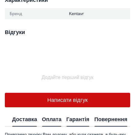
Характеристики
Бренд
Kentavr
Відгуки
Додайте перший відгук
Написати відгук
Доставка
Оплата
Гарантія
Повернення
Привозимо техніку Вам додому, або куди скажете, в будь-яку