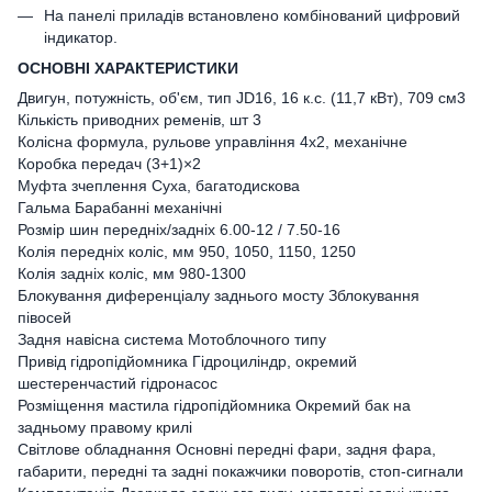
На панелі приладів встановлено комбінований цифровий
індикатор.
ОСНОВНІ ХАРАКТЕРИСТИКИ
Двигун, потужність, об'єм, тип JD16, 16 к.с. (11,7 кВт), 709 см3
Кількість приводних ременів, шт 3
Колісна формула, рульове управління 4х2, механічне
Коробка передач (3+1)×2
Муфта зчеплення Суха, багатодискова
Гальма Барабанні механічні
Розмір шин передніх/задніх 6.00-12 / 7.50-16
Колія передніх коліс, мм 950, 1050, 1150, 1250
Колія задніх коліс, мм 980-1300
Блокування диференціалу заднього мосту Зблокування
півосей
Задня навісна система Мотоблочного типу
Привід гідропідйомника Гідроциліндр, окремий
шестеренчастий гідронасос
Розміщення мастила гідропідйомника Окремий бак на
задньому правому крилі
Світлове обладнання Основні передні фари, задня фара,
габарити, передні та задні покажчики поворотів, стоп-сигнали