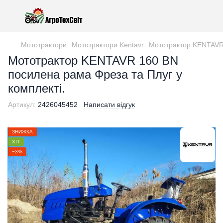
Мототрактори
Мототрактори Kentavr
Мототрактор KENTAVR 
Мототрактор KENTAVR 160 ВN
посилена рама Фреза та Плуг у
комплекті.
Артикул:
2426045452
Написати відгук
ЗНИЖКА
ХІТ
−3%