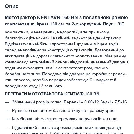
Опис
Мототрактор KENTAVR 160 BN з посиленою рамою
комплектація: Фреза 130 см. та 2-х корпусний Плуг + ЗІП
Компактний, маневрений, недорогий, але при цьому
багатофункціональний і надійний задньопривідний трактор.
Відрізняється найбільш просторим і зручним місцем водія
серед аналогічних за конструкцією тракторів. Дозволений до
експлуатації на дорогах загального користування. Має рамну
компоновку, економічний одноциліндровий дизельний двигун з
водяним охолодженням і електростартером, гальма
барабанного типу. Передача від двигуна на коробку передач -
клинопасова, коробка передач забезпечує 6 швидкостей
переднього ходу і 2 заднього.
ПЕРЕВАГИ МОТОТРАКТОРА KENTAVR 160 BN
Збільшений розмір колес: Передні – 6.00-12 Задні - 7,5-16
Ручне гальмо автомобільного типу на правому крилі
Комбінований електроперемикач на рульовій колонці.
Гідравлічний насос з окремим ремінними приводом від
маховика двигуна. Тобто гідравліка не відключається під