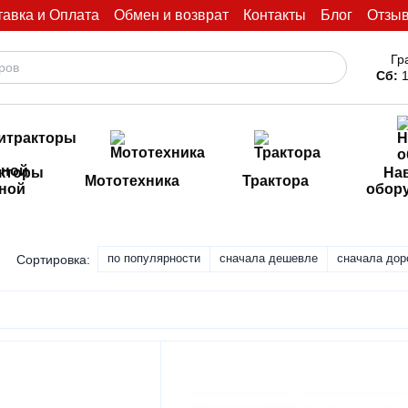
тавка и Оплата
Обмен и возврат
Контакты
Блог
Отзы
Гр
Сб:
1
кторы
На
Мототехника
Трактора
иной
обор
по популярности
сначала дешевле
сначала дор
Сортировка: