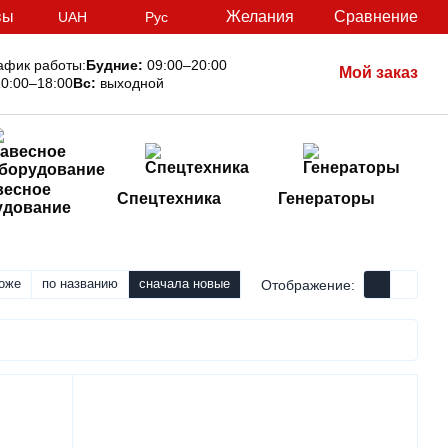
вы
Желания
Сравнение
UAH
Рус
афик работы:
Будние:
09:00–20:00
Мой заказ
0:00–18:00
Вс:
выходной
весное
Спецтехника
Генераторы
удование
оже
по названию
сначала новые
Отображение: