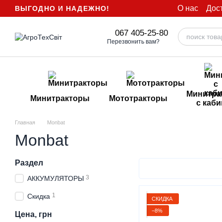
Перейти к основному контенту
О нас
Дос
ВЫГОДНО И НАДЕЖНО!
067 405-25-80
Перезвонить вам?
Минитра
Минитракторы
Мототракторы
с каб
Главная
Monbat
Monbat
Раздел
3
АККУМУЛЯТОРЫ
1
Скидка
СКИДКА
−8%
Цена, грн