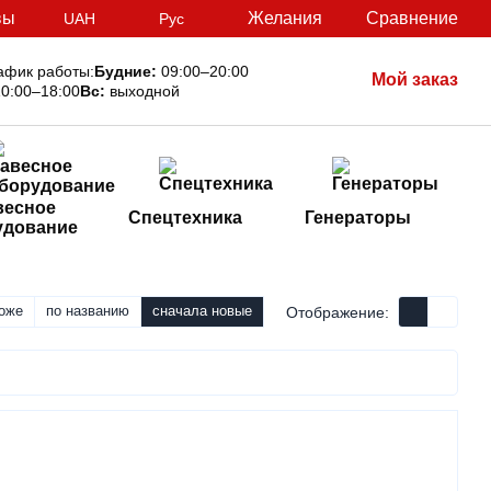
вы
Желания
Сравнение
UAH
Рус
афик работы:
Будние:
09:00–20:00
Мой заказ
0:00–18:00
Вс:
выходной
весное
Спецтехника
Генераторы
удование
оже
по названию
сначала новые
Отображение: