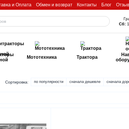
тавка и Оплата
Обмен и возврат
Контакты
Блог
Отзы
Гр
Сб:
1
кторы
На
Мототехника
Трактора
иной
обор
по популярности
сначала дешевле
сначала дор
Сортировка: