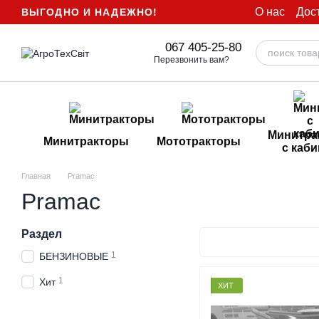
Перейти к основному контенту
О нас
Дос
ВЫГОДНО И НАДЕЖНО!
067 405-25-80
Перезвонить вам?
Минитра
Минитракторы
Мототракторы
с каб
Главная
Pramac
Pramac
Раздел
1
БЕНЗИНОВЫЕ
1
Хит
ХИТ