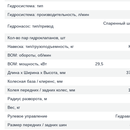
Гидросистема: тип
Гидросистема: производительность, л/мин
Спаренный ше
Гидронасос: тип/привод
Кол-во пар гидроклапанов, шт
Навеска: тип/грузоподъемность, кг
ВОМ: обороты, об/мин
ВОМ: мощность, кВт
29,5
Длина х Ширина х Высота, мм
3
Колесная база / клиренс, мм
Колея передних / задних колес, мм
Радиус разворота, м
Вес, кг
Рулевое управление
Гидрав
Размер передних / задних шин