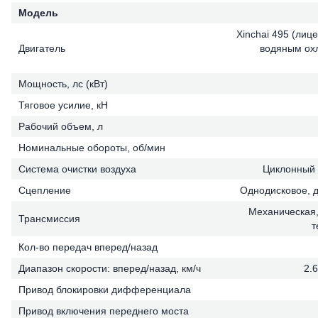
Модель
Xinchai 495 (лиц
Двигатель
водяным ох
Мощность, лс (кВт)
Тяговое усилие, кН
Рабочий объем, л
Номинальные обороты, об/мин
Система очистки воздуха
Циклонный 
Сцепление
Однодисковое, д
Механическая,
Трансмиссия
т
Кол-во передач вперед/назад
Диапазон скорости: вперед/назад, км/ч
2.6
Привод блокировки дифференциала
Привод включения переднего моста