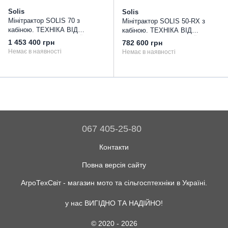
Solis
Solis
Мінітрактор SOLIS 70 з
Мінітрактор SOLIS 50-RX з
кабіною. ТЕХНІКА ВІД
кабіною. ТЕХНІКА ВІД
ВСЕСВІТНЬО ВІДОМОЇ
ВСЕСВІТНЬО ВІДОМОЇ
1 453 400 грн
782 600 грн
КОМПАНІЇ SONALIKA
КОМПАНІЇ SONALIKA
Немає в наявності
Немає в наявності
067 405-25-80
Контакти
Повна версія сайту
АгроТехСвіт - магазин мото та сільгосптехніки в Україні.
у нас ВИГІДНО ТА НАДІЙНО!
© 2020 - 2026