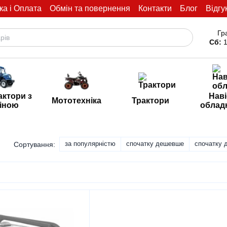
ка і Оплата
Обмін та повернення
Контакти
Блог
Відгу
Гр
Сб:
1
актори з
Наві
Мототехніка
Трактори
іною
облад
за популярністю
спочатку дешевше
спочатку 
Сортування: