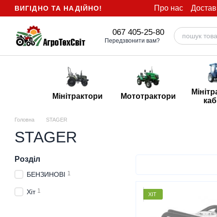
Перейти до основного контенту
Про нас
Достав
ВИГІДНО ТА НАДІЙНО!
067 405-25-80
Передзвонити вам?
Мінітр
Мінітрактори
Мототрактори
каб
Головна
STAGER
STAGER
Розділ
1
БЕНЗИНОВІ
1
Хіт
ХІТ