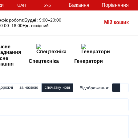
ки
Бажання
Порівняння
UAH
Укр
афік роботи:
Будні:
9:00–20:00
Мій кошик
0:00–18:00
Нд:
вихідний
сне
Спецтехніка
Генератори
нання
дорожчі
за назвою
спочатку нові
Відображення: