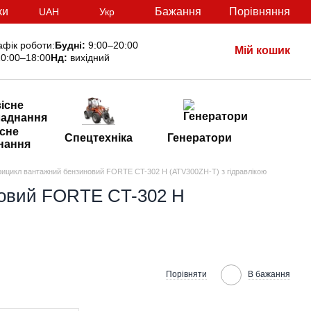
ки
Бажання
Порівняння
UAH
Укр
афік роботи:
Будні:
9:00–20:00
Мій кошик
0:00–18:00
Нд:
вихідний
сне
Спецтехніка
Генератори
нання
рицикл вантажний бензиновий FORTE CT-302 H (ATV300ZH-T) з гідравлікою
новий FORTE CT-302 H
Порівняти
В бажання