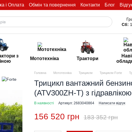
ка і Оплата
Обмін та повернення
Контакти
Блог
Відгу
Гр
Сб:
1
актори з
Наві
Мототехніка
Трактори
іною
облад
Головна
Мототехніка
Трицикли
Трицикли Forte
Т
Трицикл вантажний бензи
(ATV300ZH-T) з гідравлікою
В наявності
Артикул: 2683040864
Написати відгук
156 520 грн
183 352 грн