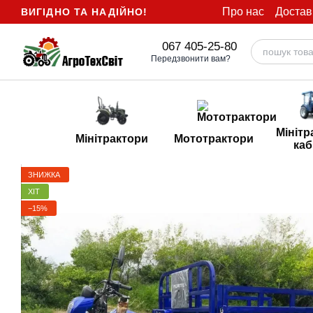
Перейти до основного контенту
Про нас
Достав
ВИГІДНО ТА НАДІЙНО!
067 405-25-80
Передзвонити вам?
Мінітр
Мінітрактори
Мототрактори
каб
ЗНИЖКА
ХІТ
−15%