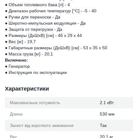
● Объем топливного бака [л] - 4
● Диапазон рабочих температур [°C] - -5 - 40
● Ручки для переноски - Да
● Широтно-импульсная модуляция - Да
● Защита от перегрузок - Да
● Размеры (ДхШхВ) [см] - 46 x 29 x 44
● Вес [кг] - 19,7
● Габаритные размеры (ДхШхВ) [см] - 53 x 35 x 50
● Масса груза [кг] - 20,1
Включено:
● Генератор
● Инструкция по эксплуатации
Характеристики
Максимальна потужність
2.1 кВт
Длина
530 мм
Захист від короткого замикання
Так
Вес
20.1 кг