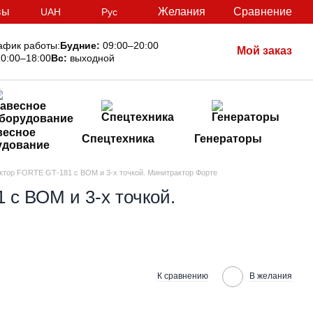
вы
Желания
Сравнение
UAH
Рус
афик работы:
Будние:
09:00–20:00
Мой заказ
0:00–18:00
Вс:
выходной
весное
Спецтехника
Генераторы
удование
ктор FORTE GТ-181 с ВОМ и 3-х точкой. Минитрактор Форте
с ВОМ и 3-х точкой.
К сравнению
В желания