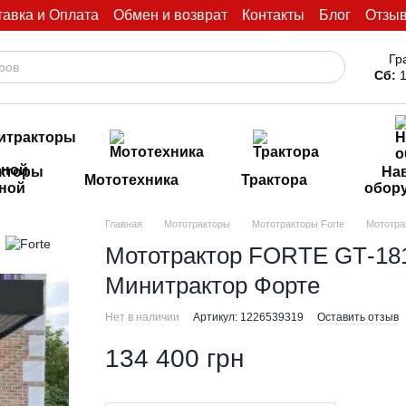
тавка и Оплата
Обмен и возврат
Контакты
Блог
Отзы
Гр
Сб:
1
кторы
На
Мототехника
Трактора
иной
обор
Главная
Мототракторы
Мототракторы Forte
Мототра
Мототрактор FORTE GТ-181 
Минитрактор Форте
Нет в наличии
Артикул: 1226539319
Оставить отзыв
134 400 грн