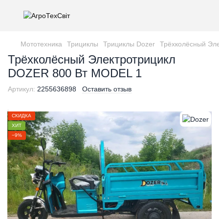
Мототехника
Трициклы
Трициклы Dozer
Трёхколёсный Эл
Трёхколёсный Электротрицикл
DOZER 800 Вт MODEL 1
Артикул:
2255636898
Оставить отзыв
СКИДКА
ХИТ
−9%