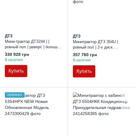
ДТЗ
ДТЗ
Мини-трактор ДТЗ244 | |
Минитрактор ДТЗ 354U |
ровный пол | реверс | большие
ровный пол | 2-х диск.
колеса
сцепление | реверс |
330 928 грн
357 760 грн
увеличенные колеса | две
В наличии
В наличии
скорости ВОМ
Купить
Купить
НОВИНКА